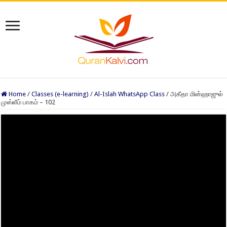
Home
/
Classes (e-learning)
/
Al-Islah WhatsApp Class
/
அகீதா மின்ஹாஜுல்
முஸ்லீம் பாகம் – 102