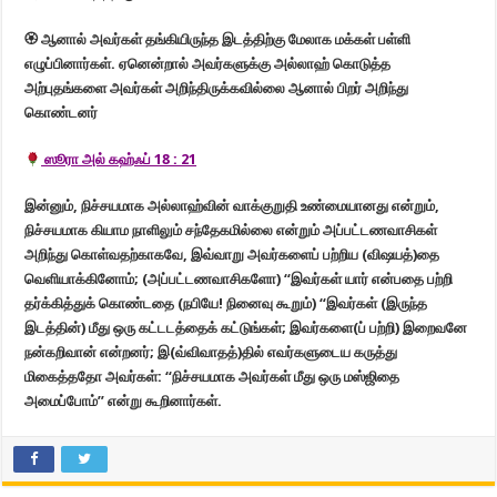
🏵
ஆனால் அவர்கள் தங்கியிருந்த இடத்திற்கு மேலாக மக்கள் பள்ளி
எழுப்பினார்கள். ஏனென்றால் அவர்களுக்கு அல்லாஹ் கொடுத்த
அற்புதங்களை அவர்கள் அறிந்திருக்கவில்லை ஆனால் பிறர் அறிந்து
கொண்டனர்
ஸூரா அல் கஹ்ஃப் 18 : 21
இன்னும், நிச்சயமாக அல்லாஹ்வின் வாக்குறுதி உண்மையானது என்றும்,
நிச்சயமாக கியாம நாளிலும் சந்தேகமில்லை என்றும் அப்பட்டணவாசிகள்
அறிந்து கொள்வதற்காகவே, இவ்வாறு அவர்களைப் பற்றிய (விஷயத்)தை
வெளியாக்கினோம்; (அப்பட்டணவாசிகளோ) “இவர்கள் யார் என்பதை பற்றி
தர்க்கித்துக் கொண்டதை (நபியே! நினைவு கூறும்) “இவர்கள் (இருந்த
இடத்தின்) மீது ஒரு கட்டடத்தைக் கட்டுங்கள்; இவர்களை(ப் பற்றி) இறைவனே
நன்கறிவான் என்றனர்; இ(வ்விவாதத்)தில் எவர்களுடைய கருத்து
மிகைத்ததோ அவர்கள்: “நிச்சயமாக அவர்கள் மீது ஒரு மஸ்ஜிதை
அமைப்போம்” என்று கூறினார்கள்.