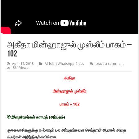
அகீதா மின்ஹாஜுல் முஸ்லீம் பாகம் –
102
April 17, 2018
Al-Islah WhatsApp Class
Leave a comment
564 Views
அகீதா
மின்ஹாஜுல் முஸ்லீம்
பாகம் – 102
🏵
இறைநேசர்கள் கராமத் (அற்புதம்)
குகைவாசிகளுக்கு அல்லாஹ் பல அற்புதங்களை செய்தான் ஆனால் அதை
அவர்கள் அறிந்திருக்கவில்லை.