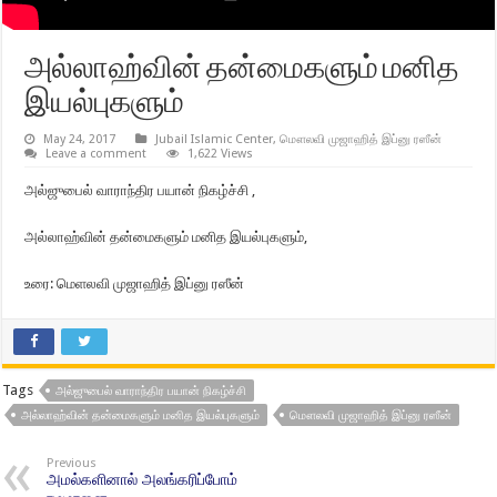
அல்லாஹ்வின் தன்மைகளும் மனித
இயல்புகளும்
May 24, 2017
Jubail Islamic Center
,
மௌலவி முஜாஹித் இப்னு ரஸீன்
Leave a comment
1,622 Views
அல்ஜுபைல் வாராந்திர பயான் நிகழ்ச்சி ,
அல்லாஹ்வின் தன்மைகளும் மனித இயல்புகளும்,
உரை: மெளலவி முஜாஹித் இப்னு ரஸீன்
Tags
அல்ஜுபைல் வாராந்திர பயான் நிகழ்ச்சி
அல்லாஹ்வின் தன்மைகளும் மனித இயல்புகளும்
மௌலவி முஜாஹித் இப்னு ரஸீன்
Previous
அமல்களினால் அலங்கரிப்போம்