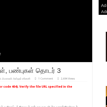
Ad-
Ad-
AD
Haj
Ad
BA
AD
Ri
், பண்புகள் தொடர் 3
r
,
மௌலவி அஸ்ஹர் ஸீலானி
1 Comment
2,694 Views
 code 404). Verify the file URL specified in the