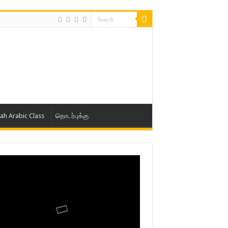
lah Arabic Class
தொடர்புக்கு
ாத் ஜும்ஆ தமிழாக்கம், Jamia Al