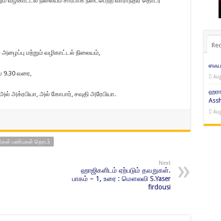
ம் வழிகாட்டல் நிலையம் சார்பாக நடைபெற்ற வாராந்திர தொடர்
Rec
ழைப்பு மற்றும் வழிகாட்டல் நிலையம்,
ஸஃபர
் 9.30 வரை,
Aug
ஹரா
ம், அல் அக்ரபியா, அல் கோபார், சவுதி அரேபியா.
Assh
Aug
்கள் பண்புகள் தொடர்
Next
ஹாஜிகளிடம் ஏற்படும் தவறுகள்.
பாகம் – 1, உரை : மௌலவி S.Yaser
firdousi