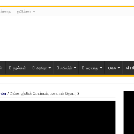
ார்த்தை
துஆக்கள்
ள்
நூல்கள்
அகீதா
ஃபிஹ்க்
வரலாறு
Q&A
Al Is
nter
/
அல்லாஹ்வின் பெயர்கள், பண்புகள் தொடர் 3
ரிய