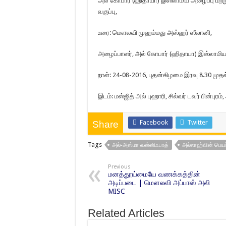
அல் கோபார் (ஹிதாயா) இஸ்லாமிய அழைப்பு மற்று
வகுப்பு,
உரை: மௌலவி முஹம்மது அஸ்ஹர் ஸீலானி,
அழைப்பாளர், அல் கோபார் (ஹிதாயா) இஸ்லாமிய அ
நாள்: 24-08-2016, புதன்கிழமை இரவு 8.30 முதல
இடம்: மஸ்ஜித் அல் புஹாரி, சில்வர் டவர் பின்புர
Facebook
Twitter
Share
Tags
அல்-அஸ்மா வஸ்ஸிஃபாத்
அல்லாஹ்வின் பெயர
Previous
மனத்தூய்மையே வணக்கத்தின்
அடிப்படை | மௌலவி அப்பாஸ் அலி
MISC
Related Articles