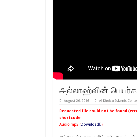
அல்லாஹ்வின் பெயர்கள
August 26, 2016
Al Khobar Islamic Cente
Requested file could not be found (error
shortcode.
Audio mp3 (
Download
)