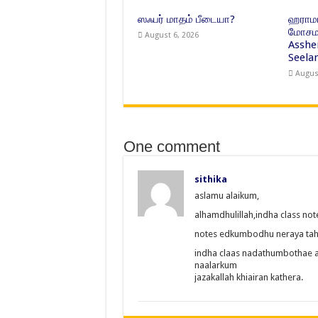
ஸஃபர் மாதம் பீடையா?
ஹராமா
மோசமா
August 6, 2026
Asshe
Seelan
Augus
One comment
sithika
aslamu alaikum,
alhamdhulillah,indha class no
notes edkumbodhu neraya tah
indha claas nadathumbothae 
naalarkum
jazakallah khiairan kathera.