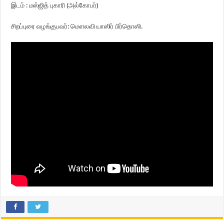
இடம் : மஸ்ஜித் புகாரி (அல்கோபர்)
சிறப்புரை வழங்குபவர்: மௌலவி யாஸிர் பிர்தொஸி.