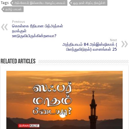
Tags
அல்-கோபர் இஸ்லாமிய அழைப்பு மையம்
ஒரு நாள் சிறப்பு நிகழ்ச்சி
தமிழ் பாயன்
Previous
கொள்கை ரீதியான பித்அத்கள்
நமக்குள்
ஊடுருவியிருக்கின்றனவா?
Next
அத்தியாயம் 84 அல்இன்ஷிகாக் (
பிளந்துவிடுதல்) வசனங்கள் 25
Related Articles