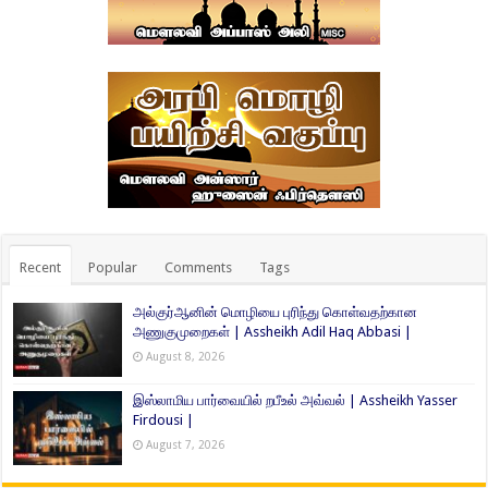
Recent
Popular
Comments
Tags
அல்குர்ஆனின் மொழியை புரிந்து கொள்வதற்கான
அணுகுமுறைகள் | Assheikh Adil Haq Abbasi |
August 8, 2026
இஸ்லாமிய பார்வையில் றபீஉல் அவ்வல் | Assheikh Yasser
Firdousi |
August 7, 2026