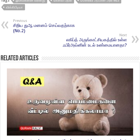
Tags
இமாம்களின் வரலாறு
கேள்வி பதில்
மௌலவி அப்பாஸ் அலி MIS
விக்கிபீடியா
Previous
சிறிய துஆ மனனம் செய்வதற்காக
(No.2)
Next
எகிப்த் அருங்காட்சியகத்தில் உள்ள
ஃபிர்அவ்னின் உடல் உண்மையானதா?
Related Articles