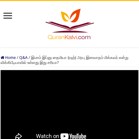
Home
/
Q&A
/
இமாம் இப்னு தைமியா (ரஹ்) அரபு இனவாதம் மிக்கவர் என்று
விக்கிபீடியாவில் உள்ளது இது சரியா?