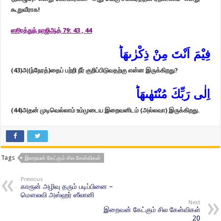
கூறுவீராக!
ஸூரத்துந் நாஜிஆத் 79: 43 , 44
فِيْمَ اَنْتَ مِنْ ذِكْرٰٮهَاؕ‏
(43)
அ(ந்நேரத்)தைப் பற்றி நீர் குறிப்பிடுவதற்கு என்ன இருக்கிறது?
اِلٰى رَبِّكَ مُنْتَهٰٮهَاؕ‏
(44)
அதன் முடிவெல்லாம் உம்முடைய இறைவனிடம் (அல்லவா) இருக்கிறது.
Tags
இறைவன் கேட்கும் சில கேள்விகள்
Previous
காரூன் அழிவு தரும் படிப்பினை –
மௌலவி அஸ்ஹர் ஸீலானி
Next
இறைவன் கேட்கும் சில கேள்விகள்
20