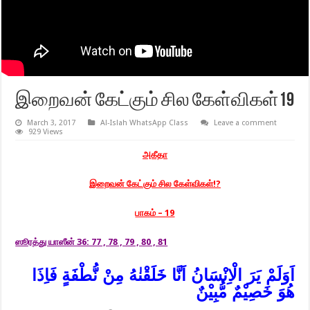
இறைவன் கேட்கும் சில கேள்விகள்19
March 3, 2017
Al-Islah WhatsApp Class
Leave a comment
929 Views
அகீதா
இறைவன் கேட்கும் சில கேள்விகள்!?
பாகம் – 19
ஸூரத்து யாஸீன் 36: 77 , 78 , 79 , 80 , 81
اَوَلَمْ يَرَ الْاِنْسَانُ اَنَّا خَلَقْنٰهُ مِنْ نُّطْفَةٍ فَاِذَا
هُوَ خَصِيْمٌ مُّبِيْنٌ‏