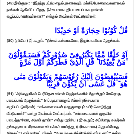
(49)
இன்னும:; “(இறந்து பட்டு) எலும்புகளாகவும், உக்கிப்போனவைகளாகவும்
நாங்கள் ஆகிவிட்ட பிறகு, நிச்சயமாக புதிய படைப்பாக நாங்கள்
எழுப்பப்படுகிறவர்களா?” என்றும் அவர்கள் கேட்கிறார்கள்.
قُلْ كُوْنُوْا حِجَارَةً اَوْ حَدِيْدًا‏
(50)
(நபியே!) நீர் கூறும்: “நீங்கள் கல்லாகவோ, இரும்பாகவோ ஆகுங்கள்.
اَوْ خَلْقًا مِّمَّا يَكْبُرُ فِىْ صُدُوْرِكُمْ‌ۚ فَسَيَـقُوْلُوْنَ
مَنْ يُّعِيْدُنَا‌ ؕ قُلِ الَّذِىْ فَطَرَكُمْ اَوَّلَ مَرَّةٍ‌ ۚ
فَسَيُنْغِضُوْنَ اِلَيْكَ رُءُوْسَهُمْ وَيَقُوْلُوْنَ مَتٰى
هُوَ‌ ؕ قُلْ عَسٰٓى اَنْ يَّكُوْنَ قَرِيْبًا‏
(51)
“அல்லது மிகப் பெரிதென உங்கள் நெஞ்சங்களில் தோன்றும் வேறொரு
படைப்பாய் ஆகுங்கள்;” (எப்படியானாலும் நீங்கள் நிச்சயமாக
எழுப்பப்படுவீர்கள்). “எங்களை எவன் (மறுமுறையும் உயிர் கொடுத்து)
மீட்டுவான்?” என்று அவர்கள் கேட்பார்கள். “உங்களை எவன் முதலில்
படைத்தானோ, அவன் தான்!” என்று (நபியே!) நீர் கூறும்; அப்போது அவர்கள்
தங்களுடைய சிரசுகளை உம் பக்கம் சாய்த்து, (பரிகாசமாக) அது எப்போது
(நிகழும்)? என்று கேட்பார்கள். “அது வெகு சீக்கிரத்தில் ஏற்படலாம்” என்று