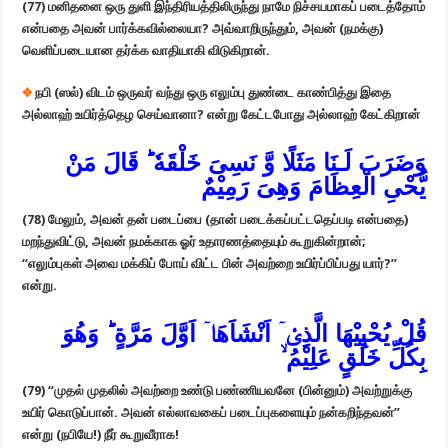
(77)
மனிதனை ஒரு துளி இந்திரியத்திலிருந்து நாமே நிச்சயமாகப் படைத்தோம்
என்பதை அவன் பார்க்கவில்லையா? அவ்வாறிருந்தும், அவன் (நமக்கு)
வெளிப்படையான தர்க்க வாதியாகி விடுகிறான்.
❖
நபி (ஸல்) விடம் ஒருவர் வந்து ஒரு எலும்பு துண்டை காண்பித்து இதை
அல்லாஹ் உயிர்த்தெழ செய்வானா? என்று கேட்டபோது அல்லாஹ் கேட்கிறான்
وَضَرَبَ لَـنَا مَثَلًا وَّ نَسِىَ خَلْقَهٗ‌ ؕ قَالَ مَنْ
يُّحْىِ الْعِظَامَ وَهِىَ رَمِيْمٌ‏
(78)
மேலும், அவன் தன் படைப்பை (தான் படைக்கப்பட்டதெப்படி என்பதை)
மறந்துவிட்டு, அவன் நமக்காக ஓர் உதாரணத்தையும் கூறுகின்றான்;
“எலும்புகள் அவை மக்கிப் போய் விட்ட பின் அவற்றை உயிர்ப்பிப்பது யார்?”
என்று.
قُلْ يُحْيِيْهَا الَّذِىْۤ اَنْشَاَهَاۤ اَوَّلَ مَرَّةٍ‌ ؕ وَهُوَ
بِكُلِّ خَلْقٍ عَلِيْمُ ۙ‏
(79)
“முதல் முதலில் அவற்றை உண்டு பண்ணியவனே (பின்னும்) அவற்றுக்கு
உயிர் கொடுப்பான். அவன் எல்லாவகைப் படைப்புகளையும் நன்கறிந்தவன்”
என்று (நபியே!) நீர் கூறுவீராக!