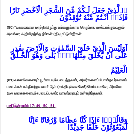
اۨلَّذِىْ جَعَلَ لَـكُمْ مِّنَ الشَّجَرِ الْاَخْضَرِ نَارًا
فَاِذَاۤ اَنْـتُمْ مِّنْهُ تُوْقِدُوْنَ‏
(80)
“பசுமையான மரத்திலிருந்து உங்களுக்காக நெருப்பை உண்டாக்குபவனும்
அவனே; அதிலிருந்தே நீங்கள் (தீ) மூட்டுகிறீர்கள்.
اَوَلَيْسَ الَّذِىْ خَلَقَ السَّمٰوٰتِ وَالْاَرْضَ بِقٰدِرٍ
عَلٰٓى اَنْ يَّخْلُقَ مِثْلَهُمْؔؕ بَلٰی وَهُوَ الْخَـلّٰقُ
الْعَلِيْمُ‏
(81)
வானங்களையும் பூமியையும் படைத்தவன், அவர்களைப் போன்றவர்களைப்
படைக்கச் சக்தியற்றவனா? ஆம் (சக்தியுள்ளவனே!) மெய்யாகவே, அவனே
(பல வகைகளையும்) படைப்பவன்; யாவற்றையும் நன்கறிந்தவன்.
பனீ இஸ்ராயீல் 17: 49 , 50 , 51 ,
وَقَالُوْۤا ءَاِذَا كُنَّا عِظَامًا وَّرُفَاتًا ءَاِنَّا
لَمَبْعُوْثُوْنَ خَلْقًا جَدِيْدًا‏