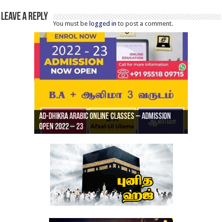
Leave a Reply
You must be
logged in
to post a comment.
Ad-Dhikra Arabic Online Classes – Admission
ரியாத் ஜும்ஆ தமிழாக்கம், Jamia Al Hajiri
Open 2022 – 23
Ad-Dhikra Arabic Online Classes – BA Arabic
AD DHIKRA ARABIC COLLEGE ADMISSION
Masjid (Kuwait Masjid), Malaz, Riyadh