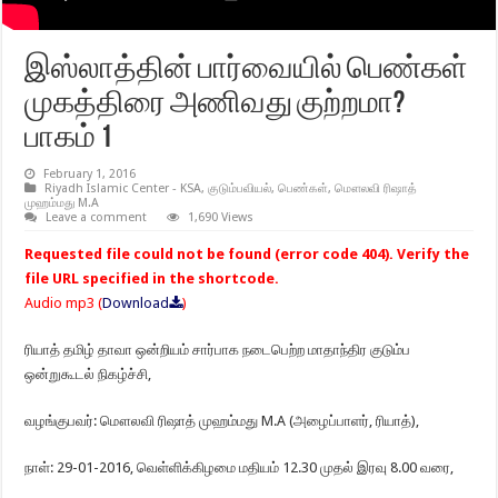
இஸ்லாத்தின் பார்வையில் பெண்கள்
முகத்திரை அணிவது குற்றமா?
பாகம் 1
February 1, 2016
Riyadh Islamic Center - KSA
,
குடும்பவியல்
,
பெண்கள்
,
மௌலவி ரிஷாத்
முஹம்மது M.A
Leave a comment
1,690 Views
Requested file could not be found (error code 404). Verify the
file URL specified in the shortcode.
Audio mp3 (
Download
)
ரியாத் தமிழ் தாவா ஒன்றியம் சார்பாக நடைபெற்ற மாதாந்திர குடும்ப
ஒன்றுகூடல் நிகழ்ச்சி,
வழங்குபவர்: மௌலவி ரிஷாத் முஹம்மது M.A
(அழைப்பாளர், ரியாத்),
நாள்: 29-01-2016, வெள்ளிக்கிழமை மதியம் 12.30 முதல் இரவு 8.00 வரை,