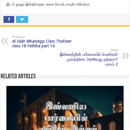
இடம்: லூலூ இஸ்திராஹா, சுலை ரியாத், சவுதி அரேபியா.
Previous
Al Islah WhatsApp Class Thafseer
class 18 Fathiha part 14
Next
இஸ்லாத்தின் பார்வையில் பெண்கள்
முகத்திரை அணிவது குற்றமா?
பாகம் 2
Related Articles