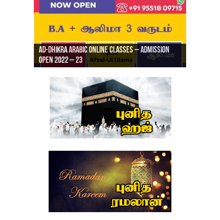
Ad-Dhikra Arabic Online Classes – Admission
ரியாத் ஜும்ஆ தமிழாக்கம், Jamia Al Hajiri
Open 2022 – 23
Ad-Dhikra Arabic Online Classes – BA Arabic
AD DHIKRA ARABIC COLLEGE ADMISSION
Masjid (Kuwait Masjid), Malaz, Riyadh