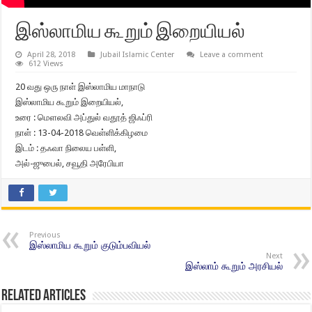
இஸ்லாமிய கூறும் இறையியல்
April 28, 2018
Jubail Islamic Center
Leave a comment
612 Views
20 வது ஒரு நாள் இஸ்லாமிய மாநாடு
இஸ்லாமிய கூறும் இறையியல்,
உரை : மௌலவி அப்துல் வதூத் ஜிஃப்ரி
நாள் : 13-04-2018 வெள்ளிக்கிழமை
இடம் : தஃவா நிலைய பள்ளி,
அல்-ஜுபைல், சவூதி அரேபியா
Previous
இஸ்லாமிய கூறும் குடும்பவியல்
Next
இஸ்லாம் கூறும் அரசியல்
Related Articles