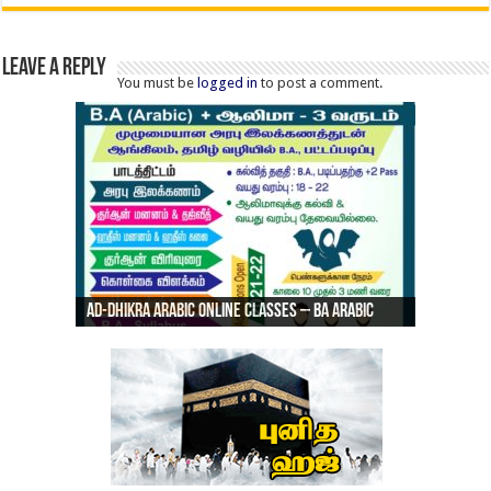
Leave a Reply
You must be
logged in
to post a comment.
Ad-Dhikra Arabic Online Classes – Admission
ரியாத் ஜும்ஆ தமிழாக்கம், Jamia Al Hajiri
Open 2022 – 23
Ad-Dhikra Arabic Online Classes – BA Arabic
AD DHIKRA ARABIC COLLEGE ADMISSION
Masjid (Kuwait Masjid), Malaz, Riyadh