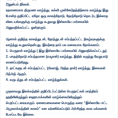
2)துன்பம் நீங்கள்.
உதாரணமாக திருமண வாழ்த்து, கல்வி முன்னேற்றத்திற்காக வாழ்த்து இது
போன்ற குறிப்பிட்ட ஏதோ ஒரு காலத்தோடு, நேரத்தோடு தொடர்பு இல்லாத
விடையங்களுக்கு வாழ்த்து கூறுவது இஸ்லாமிய பார்வையில்
அனுமதிக்கப்பட்ட ஒன்றாகும்.
ஆனால் குறித்த காலத்துடன், நேரத்துடன் சம்பந்தப்பட்ட நிகழ்வுகளுக்கு
வாழ்த்து கூறுவதென்பது, இவற்றை நாம் பல வகையாக நோக்கலாம்.
1. பெருநாள் வாழ்த்து ( இது இஸ்லாமிய பார்வையில் அனுமதிக்கப்பட்டது).
2. மாதத்தோடு சம்பந்தமான (ரமழான்) வாழ்த்து, இதில் கருத்து வேறுபாடு
காணப்படுகிறது.
3. நாட்களுடன் சம்பந்தப்பட்ட (மிஃராஜ், பிறந்த நாள்) வாழ்த்து, இவைகள்
பித்அத் ஆகும்.
4. வருடத்துடன் சம்பந்தப்பட்ட வாழ்த்துக்கள்.
முதலாவது இலக்கத்தில் குறிப்பிடப்பட்டுள்ள பெருநாட்கள் மாத்திரம்
ஹதீஸிலிருந்தும் ஸஹாபாக்களின் வாழ்க்கையிலிருந்தும்
பெறப்பட்டவையாகும். ஏனையவைகளை பொருத்த வரை “இஸ்லாமிய சட்ட
அமுலாக்கத்தின் காலம்” என வர்ணிக்கப்படும் அச்சிறந்த கால மக்களால்
பேசப்படவே இல்லை.