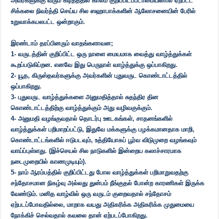
அவர்களுக்கு வரும் கடிதத்தில் காலம் குறிப்பிடப்படாமையினால் ஏற்பட்ட
சிக்கலை நிவர்த்தி செய்ய சில ஸஹாபாக்களின் ஆலோசனையின் பேரில்
உறுவாக்கபலபட்ட ஒன்றாகும்.
இரண்டாம் தரப்பினரும் வாதங்களாவன;
1- வருடத்தின் குறிப்பிட்ட ஒரு நாளை மையமாக வைத்து வாழ்த்துக்கள்
கூறப்படுகிப்றன. எனவே இது பெருநாள் வாழ்த்துக்கு ஒப்பாகிறது.
2- யூத, கிருஸ்தவர்களுக்கு அவர்களின் புதுவருட கொண்டாட்டத்தில்
ஒப்பாகிறது.
3- புதுவருட வாழ்த்துக்களை அனுமதித்தால் சுதந்திர தின
கொண்டாட்டத்திற்கு வாழ்த்துக்கும் அது வழிவகுக்கும்.
4- அனுமதி வழங்குவதால் தொடர்பு ஊடகங்கள், சாதனங்களில்
வாழ்த்துக்கள் பறிமாறப்பட்டு, இதுவே மக்களுக்கு பழக்கமானதாக மாறி,
கொண்டாட்டங்களில் ஈடுபடவும், உத்தியோகப் பூர்வ விடுமுறை வழங்கவும்
வாய்ப்புள்ளது. (இச்செயல் சில நாடுகளில் இன்றைய கலாச்சாரமாக
நடைமுறையில் காணமுடியும்).
5- நாம் ஆரம்பத்தில் குறிப்பிட்டது போல வாழ்த்துக்கள் பறிமாறுவதற்கு
சந்தோசமான நிகழ்வு அல்லது துன்பம் நீங்குதல் போன்ற காரணிகள் இருக்க
வேண்டும். மனித வாழ்வில் ஒரு வருடம் குறைவதால் சந்தோசம்
ஏற்படப்போவதில்லை, மாறாக வயது அதிகரிக்க அதிகரிக்க முதுமையை
நோக்கிச் செல்வதால் கவலை தான் ஏற்படப்போகிறது.