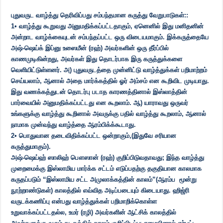
புதுவருட வாழ்த்து தெரிவிப்பது சம்பந்தமான கருத்து வேறுபாடுகள்::
1• வாழ்த்து கூறுவது அனுமதிக்கப்பட்டதாகும், ஏனெனில் இது மனிதனின்
அன்றாட வாழ்க்கையுடன் சம்பந்தப்பட்ட ஒரு விடையமாகும். இக்கருத்தையே
அஷ்-ஷெய்க் இப்னு உஸைமீன் (ரஹ்) அவர்களின் ஒரு தீர்ப்பில்
காணமுடிகின்றது, அவர்கள் இது தொடர்பாக இரு கருத்துக்களை
வெளியிட்டுள்ளனர். அ) புதுவருடத்தை முன்னிட்டு வாழ்த்துக்கள் பறிமாற்றம்
செய்யலாம், ஆனால் அதை மார்க்கத்தில் ஓர் அம்சம் என கூறிவிட முடியாது.
இது வணக்கத்துடன் தொடர்பு படாத காரணத்தினால் இஸ்லாத்தின்
பார்வையில் அனுமதிக்கப்பட்டது என கூறலாம். ஆ) யாராவது ஒருவர்
உங்களுக்கு வாழ்த்து கூறினால் அவருக்கு பதில் வாழ்த்து கூறலாம், ஆனால்
நாமாக முன்வந்து வாழ்த்தை ஆரம்பிக்க்கூடாது.
2• பொதுவான தடைவிதிக்கப்பட்ட ஒன்றாகும்,(இதுவே சரியான
கருத்துமாகும்).
அஷ்-ஷெய்ஹ் ஸாலிஹ் பௌஸான் (ரஹ்) குறிப்பிடுவதாவது; இந்த வாழ்த்து
முறைமைக்கு இஸ்லாமிய மார்க்க சட்டம் எடுப்பதற்கு தகுதியான காலமாக
கருதப்படும் “இஸ்லாமிய சட்ட அமுலாக்கத்தின் காலம்”(ஆரம்ப மூன்று
நூற்றாண்டுகள்) காலத்தில் எவ்வித அடிப்படையும் கிடையாது. ஹிஜ்ரி
வருடக்கணிப்பு என்பது வாழ்த்துக்கள் பறிமாறிக்கொள்ள
உறுவாக்கப்பட்டதல்ல, உமர் (ரழி) அவர்களின் ஆட்சிக் காலத்தில்