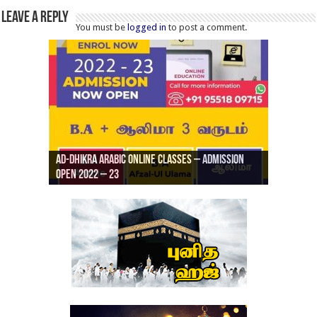
Leave a Reply
You must be
logged in
to post a comment.
Ad-Dhikra Arabic Online Classes – Admission
ரியாத் ஜும்ஆ தமிழாக்கம், Jamia Al Hajiri
Open 2022 – 23
Ad-Dhikra Arabic Online Classes – BA Arabic
AD DHIKRA ARABIC COLLEGE ADMISSION
Masjid (Kuwait Masjid), Malaz, Riyadh