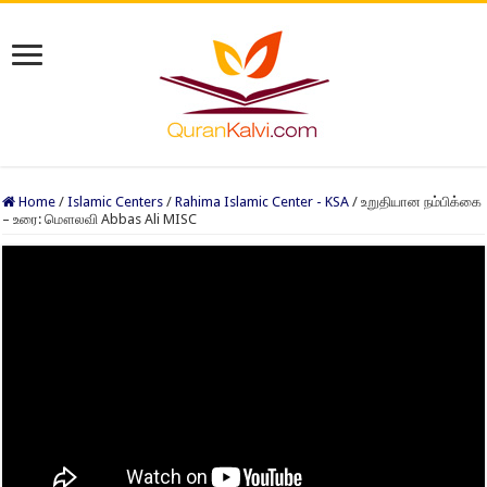
Home
/
Islamic Centers
/
Rahima Islamic Center - KSA
/
உறுதியான நம்பிக்கை
– உரை: மௌலவி Abbas Ali MISC