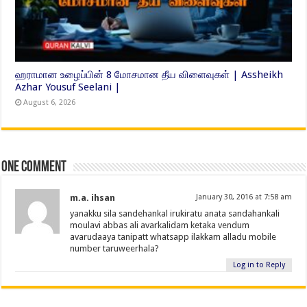
ஹராமான உழைப்பின் 8 மோசமான தீய விளைவுகள் | Assheikh
Azhar Yousuf Seelani |
August 6, 2026
One comment
m.a. ihsan
January 30, 2016 at 7:58 am
yanakku sila sandehankal irukiratu anata sandahankali
moulavi abbas ali avarkalidam ketaka vendum
avarudaaya tanipatt whatsapp ilakkam alladu mobile
number taruweerhala?
Log in to Reply