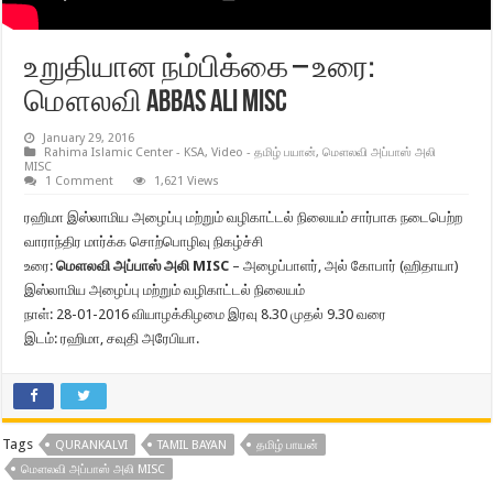
உறுதியான நம்பிக்கை – உரை:
மௌலவி Abbas Ali MISC
January 29, 2016
Rahima Islamic Center - KSA
,
Video - தமிழ் பயான்
,
மௌலவி அப்பாஸ் அலி
MISC
1 Comment
1,621 Views
ரஹிமா இஸ்லாமிய அழைப்பு மற்றும் வழிகாட்டல் நிலையம் சார்பாக நடைபெற்ற
வாராந்திர மார்க்க சொற்பொழிவு நிகழ்ச்சி
உரை:
மௌலவி அப்பாஸ் அலி MISC
– அழைப்பாளர், அல் கோபார் (ஹிதாயா)
இஸ்லாமிய அழைப்பு மற்றும் வழிகாட்டல் நிலையம்
நாள்: 28-01-2016 வியாழக்கிழமை இரவு 8.30 முதல் 9.30 வரை
இடம்: ரஹிமா, சவுதி அரேபியா.
Tags
QURANKALVI
TAMIL BAYAN
தமிழ் பாயன்
மௌலவி அப்பாஸ் அலி MISC