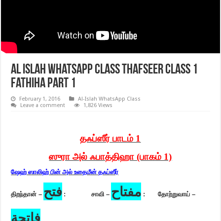
Al Islah WhatsApp Class Thafseer class 1
Fathiha part 1
February 1, 2016
Al-Islah WhatsApp Class
Leave a comment
1,826 Views
தஃப்ஸீர் பாடம் 1
ஸுரா அல் ஃபாத்திஹா (பாகம் 1)
ஷேஹ் ஸாலிஹ் பின் அல் உதைமீன் தஃப்ஸீர்
مفتاح
فتح
திறந்தான் –
:
சாவி –
:
தோற்றுவாய் –
فاتحة