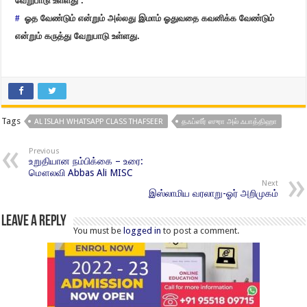
வேறுபாடு உள்ளது .
#
ஓத வேண்டும் என்றும் அல்லது இமாம் ஓதுவதை கவனிக்க வேண்டும்
என்றும் கருத்து வேறுபாடு உள்ளது.
Tags
AL ISLAH WHATSAPP CLASS THAFSEER
தஃப்ஸீர் ஸுரா அல் ஃபாத்திஹா
Previous
உறுதியான நம்பிக்கை – உரை:
மௌலவி Abbas Ali MISC
Next
இஸ்லாமிய வரலாறு-ஓர் அறிமுகம்
Leave a Reply
You must be
logged in
to post a comment.