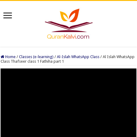
Home
/
Classes (e-learning)
/
Al-Islah WhatsApp Class
/
Al Islah WhatsApp
Class Thafseer class 1 Fathiha part 1