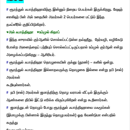
#
சூரத்துல் ஃபாத்திஹாவிற்கு இன்னும் நிறைய பெயர்கள் இருக்கிறது. ஷேஹ்
ஸாலிஹ் பின் அல் உதைமீன் அவர்கள்
2
பெயர்களை மட்டும் இந்த
தஃப்ஸீரில் குறிப்பிடுகிறார்.
♥️
அல் ஃபாத்திஹா
♥️
உம்முல் கிதாப்
#
இந்த ஸுராவில் குர்ஆனில் சொல்லப்பட்டுள்ள தவ்ஹீது
,
நேர்வழி
,
வழிகேடு
போன்ற அனைத்தைப் பற்றியும் சொல்லப்பட்டிருப்பதால் உம்முல் குர்ஆன் என்று
அழைக்கப்படுகிறது – ஆசிரியர்.
#
சூரத்துல் ஃபாத்திஹா தொழுகையின் ருக்னு (தூண்) – களில் ஒன்று.
#
சூரத்துல் ஃபாத்திஹா இல்லாதவருக்கு தொழுகை இல்லை என்று நபி (ஸல்)
அவர்கள்
கூறியுள்ளார்கள்.
#
நபி (ஸல்) அவர்கள் ஜமாத்திற்கு தொழ வராமல் வீட்டில் இருக்கும்
ஆண்களை தீயில் இட்டு எரிக்க விரும்புகிறேன் என்று கூறினார்கள்.
#
ஜமாத்துடன் தொழும் போது சூரத்துல் ஃபாத்திஹாவை மஃமூம்கள்
(இமாமுக்கு பின்னால் இருந்து தொழுபவர்கள்) ஓத வேண்டுமா என்பதில்
கருத்து