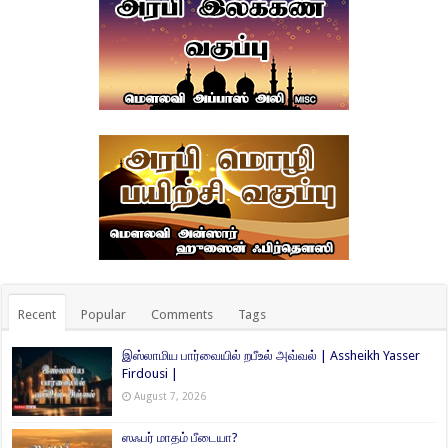
Recent
Popular
Comments
Tags
இஸ்லாமிய பார்வையில் றபீஉல் அவ்வல் | Assheikh Yasser
Firdousi |
August 7, 2026
ஸஃபர் மாதம் பீடையா?