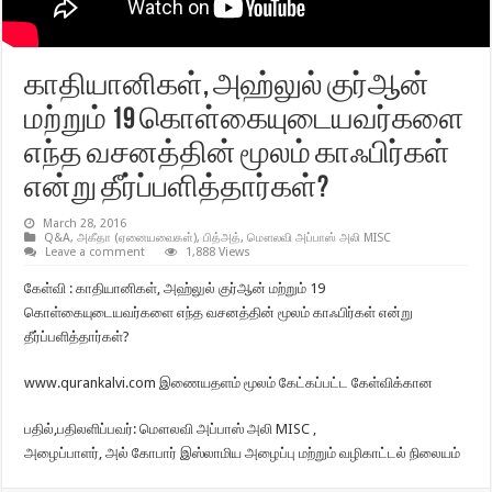
காதியானிகள், அஹ்லுல் குர்ஆன்
மற்றும் 19 கொள்கையுடையவர்களை
எந்த வசனத்தின் மூலம் காஃபிர்கள்
என்று தீர்ப்பளித்தார்கள்?
March 28, 2016
Q&A
,
அகீதா (ஏனையவைகள்)
,
பித்அத்
,
மௌலவி அப்பாஸ் அலி MISC
Leave a comment
1,888 Views
கேள்வி : காதியானிகள், அஹ்லுல் குர்ஆன் மற்றும் 19
கொள்கையுடையவர்களை எந்த வசனத்தின் மூலம் காஃபிர்கள் என்று
தீர்ப்பளித்தார்கள்?
www.qurankalvi.com இணையதளம் மூலம் கேட்கப்பட்ட கேள்விக்கான
பதில்,பதிலளிப்பவர்: மௌலவி அப்பாஸ் அலி MISC ,
அழைப்பாளர், அல் கோபார் இஸ்லாமிய அழைப்பு மற்றும் வழிகாட்டல் நிலையம்