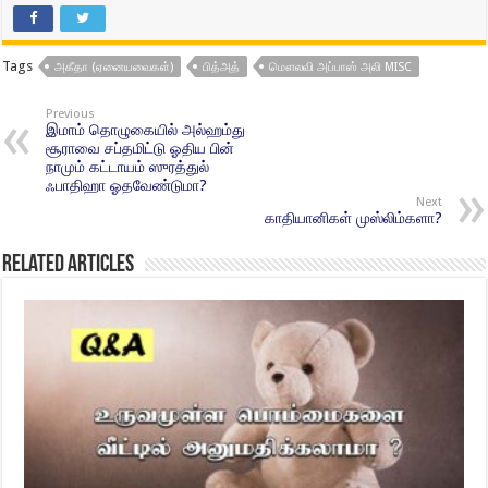
Tags
அகீதா (ஏனையவைகள்)
பித்அத்
மௌலவி அப்பாஸ் அலி MISC
Previous
இமாம் தொழுகையில் அல்ஹம்து
சூராவை சப்தமிட்டு ஓதிய பின்
நாமும் கட்டாயம் ஸுரத்துல்
ஃபாதிஹா ஓதவேண்டுமா?
Next
காதியானிகள் முஸ்லிம்களா?
Related Articles