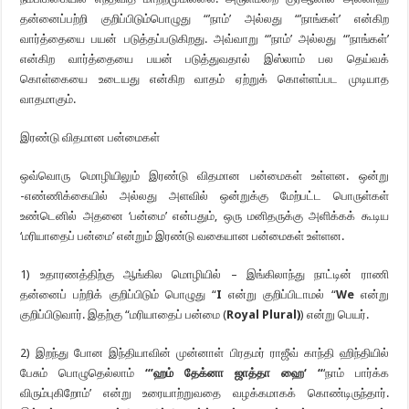
தன்னைப்பற்றி குறிப்பிடும்பொழுது “’நாம்’ அல்லது “’நாங்கள்’ என்கிற
வார்த்தையை பயன் படுத்தப்படுகிறது. அவ்வாறு “’நாம்’ அல்லது “’நாங்கள்’
என்கிற வார்த்தையை பயன் படுத்துவதால் இஸ்லாம் பல தெய்வக்
கொள்கையை உடையது என்கிற வாதம் ஏற்றுக் கொள்ளப்பட முடியாத
வாதமாகும்.
இரண்டு விதமான பன்மைகள்
ஒவ்வொரு மொழியிலும் இரண்டு விதமான பன்மைகள் உள்ளன. ஒன்று
-எண்ணிக்கையில் அல்லது அளவில் ஒன்றுக்கு மேற்பட்ட பொருள்கள்
உண்டெனில் அதனை ‘பன்மை’ என்பதும், ஒரு மனிதருக்கு அளிக்கக் கூடிய
‘மரியாதைப் பன்மை’ என்றும் இரண்டு வகையான பன்மைகள் உள்ளன.
1) உதாரணத்திற்கு ஆங்கில மொழியில் – இங்கிலாந்து நாட்டின் ராணி
தன்னைப் பற்றிக் குறிப்பிடும் பொழுது “
I
என்று குறிப்பிடாமல் “
We
என்று
குறிப்பிடுவார். இதற்கு “மரியாதைப் பன்மை (
Royal Plural)
) என்று பெயர்.
2) இறந்து போன இந்தியாவின் முன்னாள் பிரதமர் ராஜீவ் காந்தி ஹிந்தியில்
பேசும் பொழுதெல்லாம்
“’
ஹம் தேக்னா ஜாத்தா ஹை
‘ “
‘நாம் பார்க்க
விரும்புகிறோம்’ என்று உரையாற்றுவதை வழக்கமாகக் கொண்டிருந்தார்.