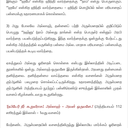
இங்கும் “’ஹமே’ என்கிற ஹிந்தி வார்த்தைக்கு “’நாம்’ என்று பொருளாகும்.
“’ஹமே’ என்கிற ஹிந்தி வார்த்தையை – ஹிந்தி மொழியில் உள்ள மரியாதைப்
பன்மைக்கு உதாரணமாகக் கொள்ளலாம்.
3) அது போலவே அல்லாஹ், தன்னைப் பற்றி அருள்மறையில் குறிப்பிடும்
பொழுது “’நஹ்னு’ (நாம் அல்லது நாங்கள் என்ற பொருள்) என்னும் அரபி
வார்த்தை பயன்படுத்தப்படுகிறது. இந்த வார்த்தைக்கு ஒன்றுக்கு மேற்பட்டது
என்கிற அர்த்தத்தில் வருகின்ற பன்மை அல்ல. மாறாக மரியாதைப் பன்மைக்கு
பயன்படுத்தக் கூடிய வார்த்தை.
ஏகத்துவம் அல்லது ஓரிறைக் கொள்கை என்பது இஸ்லாத்தின் அடிப்படை
தூண்களில் ஒன்று. அல்லாஹ் ஒருவனே இருக்கின்றான். அவனது தன்மைகள்
தனித்தவை. தனித்தன்மை வாய்ந்தவை என்கிற வசனங்கள் அருள்மறை
குர்ஆனில் பலமுறை சொல்லப்பட்டிருக்கிறது. உதாரணத்திற்கு அருள்மறை
குர்ஆனின் அத்தியாயம் நூற்றுப் பன்னிரெண்டு ஸுரத்துல் இக்லாஸின் முதல்
வசனம் கீழக்கண்டவாறு கூறுகின்றது.
‘(
நபியே!) நீர் கூறுவீராக!. அல்லாஹ் – அவன் ஒருவனே.!
(அத்தியாயம் 112
ஸூரத்துல் இக்லாஸ் – 1வது வசனம்)
மேற்கண்ட அருள்மறையின் வசனத்திலிருந்து இஸ்லாமிய மார்க்கம் ஓரிறைக்