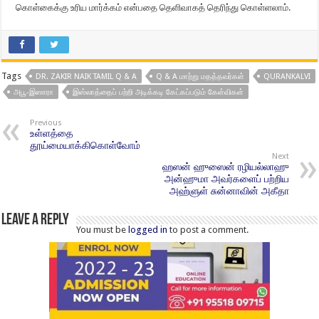
கொள்கைக்கு உரிய மார்க்கம் என்பதை தெளிவாகத் தெரிந்து கொள்ளலாம்.
Tags
DR. ZAKIR NAIK TAMIL Q & A
Q & A மாற்று மதத்தவர்கள்
QURANKALVI
அபூ-இஸாரா
இஸ்லாத்தைப் பற்றி அடிக்கடி கேட்கப்படும் கேள்விகள்
Previous
உள்ளத்தை
தூய்மையாக்கிகொள்வோம்
Next
ஹஸன் ஹுஸைன் ரழியல்லாஹு
அன்ஹுமா அவர்களைப் பற்றிய
அஹ்ளுள் சுன்னாவின் அகீதா
Leave a Reply
You must be
logged in
to post a comment.