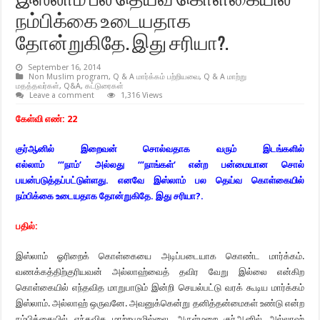
இஸ்லாம் பல தெய்வ கொள்கையில்
நம்பிக்கை உடையதாக
தோன்றுகிதே. இது சரியா?.
September 16, 2014
Non Muslim program
,
Q & A மார்க்கம் பற்றியவை
,
Q & A மாற்று
மதத்தவர்கள்
,
Q&A
,
கட்டுரைகள்
Leave a comment
1,316 Views
கேள்வி எண்:
22
குர்ஆனில் இறைவன் சொல்வதாக வரும் இடங்களில்
எல்லாம்
“’
நாம்
‘
அல்லது
“’
நாங்கள்
‘
என்ற
பன்மையான சொல்
பயன்படுத்தப்பட்டுள்ளது. எனவே இஸ்லாம் பல தெய்வ கொள்கையில்
நம்பிக்கை
உடையதாக தோன்றுகிதே. இது சரியா
?.
பதில்:
இஸ்லாம் ஓரிறைக் கொள்கையை அடிப்படையாக கொண்ட மார்க்கம்.
வணக்கத்திற்குரியவன் அல்லாஹ்வைத் தவிர வேறு இல்லை என்கிற
கொள்கையில் எந்தவித மாறுபாடும் இன்றி செயல்பட்டு வரக் கூடிய மார்க்கம்
இஸ்லாம். அல்லாஹ் ஒருவனே. அவனுக்கென்று தனித்தன்மைகள் உண்டு என்ற
நம்பிக்கையில் எந்தவித மாற்றமுமில்லை. அருள்மறை குர்ஆனில் அல்லாஹ்