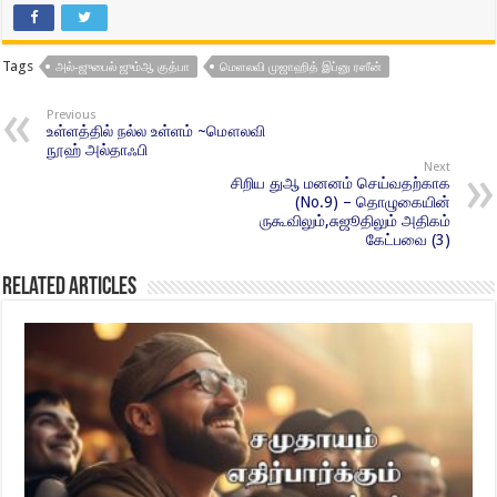
Tags
அல்-ஜுபைல் ஜும்ஆ குத்பா
மெளலவி முஜாஹித் இப்னு ரஸீன்
Previous
உள்ளத்தில் நல்ல உள்ளம் ~மௌலவி
நூஹ் அல்தாஃபி
Next
சிறிய துஆ மனனம் செய்வதற்காக
(No.9) – தொழுகையின்
ருகூவிலும்,சுஜூதிலும் அதிகம்
கேட்பவை (3)
Related Articles