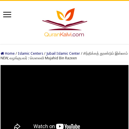
Home
/
Islamic Centers
/
Jubail Islamic Center
/
சிந்திக்கத் தூண்டும் இஸ்லாம்
NEW, வழங்குபவர் : மௌலவி Mujahid Bin Razeen