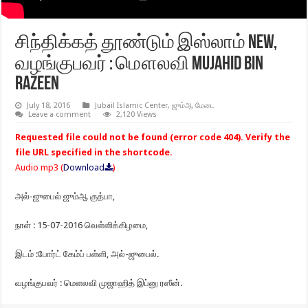
சிந்திக்கத் தூண்டும் இஸ்லாம் NEW,
வழங்குபவர் : மௌலவி Mujahid Bin
Razeen
July 18, 2016
Jubail Islamic Center
,
ஜும்ஆ மேடை
Leave a comment
2,120 Views
Requested file could not be found (error code 404). Verify the
file URL specified in the shortcode.
Audio mp3 (
Download
)
அல்-ஜுபைல் ஜும்ஆ குத்பா,
நாள் : 15-07-2016 வெள்ளிக்கிழமை,
இடம் :போர்ட் கேம்ப் பள்ளி, அல்-ஜுபைல்.
வழங்குபவர் : மெளலவி முஜாஹித் இப்னு ரஸீன்.