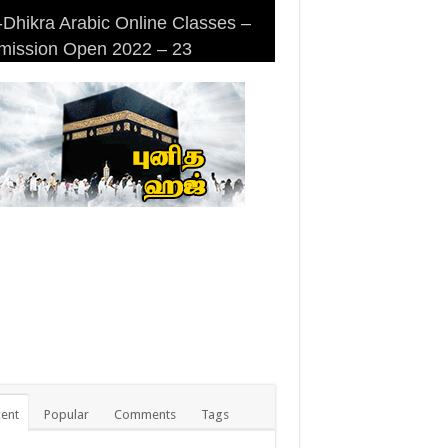
Dhikra Arabic Online Classes –
Dhikra Arabic Online Classes –
 DHIKRA ARABIC COLLEGE
iri Masjid (Kuwait Masjid), Malaz,
mission Open 2022 – 23
 Arabic
MISSION
yadh
ent
Popular
Comments
Tags