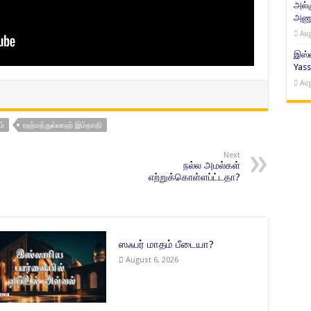
அல்
அணுக
Aug
இஸ்ல
Yass
Aug
்
ரஹ்மத்துல்லாஹ் இம்தாதி
Next
நல்ல அமல்கள்
எற்றுக்கொள்ளப்ட்டதா?
ஸஃபர் மாதம் பீடையா?
August 6, 2026