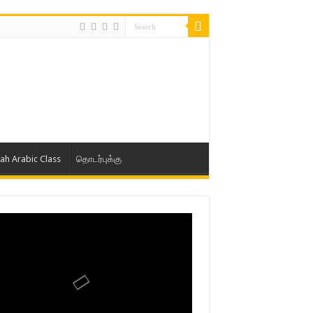
lah Arabic Class
தொடர்புக்கு
ாத் ஜும்ஆ தமிழாக்கம், Jamia Al