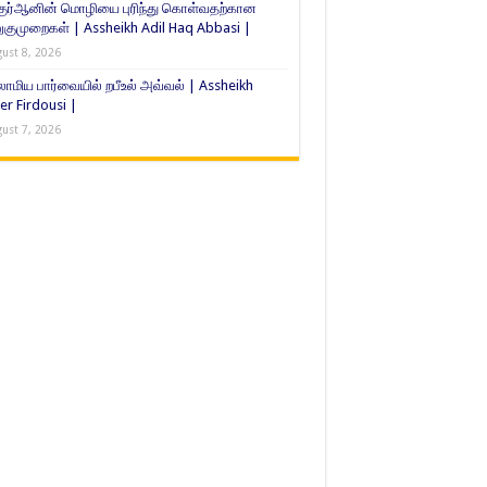
குர்ஆனின் மொழியை புரிந்து கொள்வதற்கான
ுமுறைகள் | Assheikh Adil Haq Abbasi |
ust 8, 2026
ாமிய பார்வையில் றபீஉல் அவ்வல் | Assheikh
er Firdousi |
ust 7, 2026