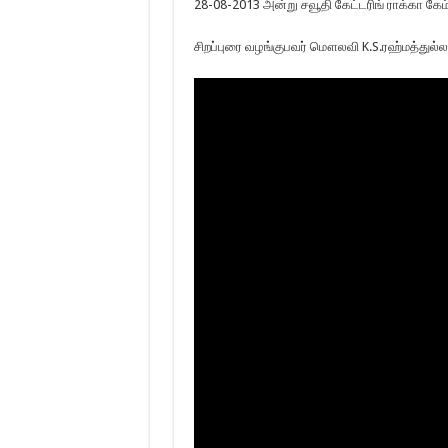
28-08-2013 அன்று சவூதி கேட்டரிங் ராக்கா கேம
சிறப்புரை வழங்குபவர் மௌலவி K.S.ரஹ்மத்துல்ல