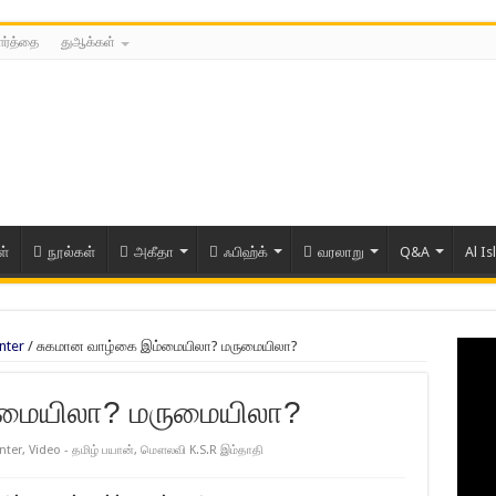
ார்த்தை
துஆக்கள்
ள்
நூல்கள்
அகீதா
ஃபிஹ்க்
வரலாறு
Q&A
Al Is
nter
/
சுகமான வாழ்கை இம்மையிலா? மருமையிலா?
்மையிலா? மருமையிலா?
nter
,
Video - தமிழ் பயான்
,
மௌலவி K.S.R இம்தாதி
ரிய