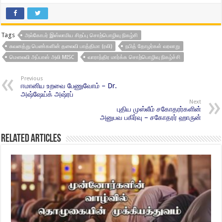
Tags
அல்கோபர் இஸ்லாமிய சிறப்பு சொற்பொழிவு நிகழ்சி
சுவனத்து பெண்களின் தலைவி பாத்திமா (ரலி)
நபித் தோழர்கள் வரலாறு
மௌலவி அப்பாஸ் அலி MISC
வாராந்திர மார்க்க சொற்பொழிவு நிகழ்ச்சி
Previous
ஈமானிய உறவை பேணுவோம் – Dr.
அஷ்ஷேய்க் அஷ்ரப்
Next
புதிய முஸ்லீம் சகோதரர்களின்
அனுபவ பகிர்வு – சகோதரர் ஹாருன்
Related Articles