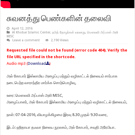
சுவனத்து பெண்களின் தலைவி
April 12, 2016
Al Khobar Islamic Center
,
நபித் தோழர்கள் வரலாறு
,
மௌலவி அப்பாஸ் அலி
MISC
Leave a comment
2,190 Views
Requested file could not be found (error code 404). Verify the
file URL specified in the shortcode.
Audio mp3 (
Download
)
அல் கோபார் இஸ்லாமிய அழைப்பு மற்றும் வழிகாட்டல் நிலையம் சார்பாக
நடைபெற்ற வாராந்திர மார்க்க சொற்பொழிவு,
உரை: மௌலவி அப்பாஸ் அலி MISC,
அழைப்பாளர், அல் கோபார் இஸ்லாமிய அழைப்பு மற்றும் வழிகாட்டல் நிலையம்,
நாள்: 07-04-2016, வியாழக்கிழமை இரவு 8.30 முதல் 9.30 வரை,
இடம்: ஹிதாயா தஃவா நிலைய நூலகம், அல் கோபார், சவுதி அரேபியா.