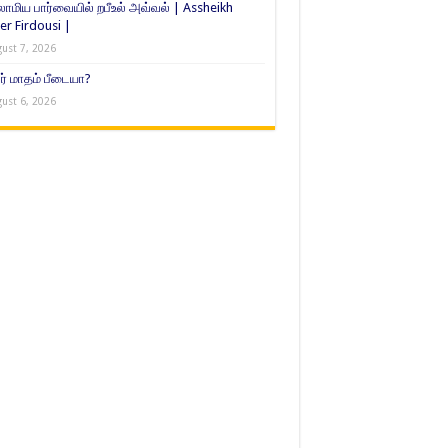
ாமிய பார்வையில் றபீஉல் அவ்வல் | Assheikh
er Firdousi |
ust 7, 2026
் மாதம் பீடையா?
ust 6, 2026