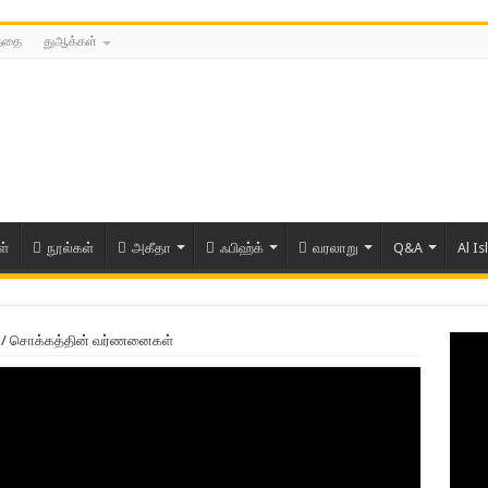
த்தை
துஆக்கள்
ள்
நூல்கள்
அகீதா
ஃபிஹ்க்
வரலாறு
Q&A
Al Is
/
சொக்கத்தின் வர்ணனைகள்
ரிய