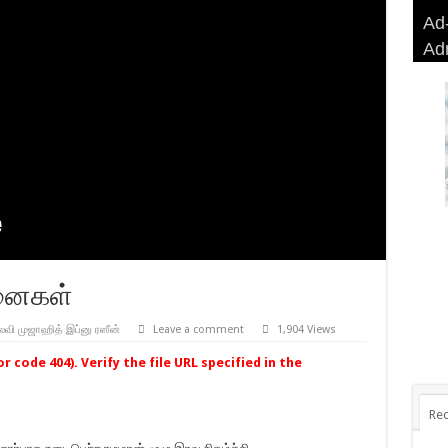
Ad-
Ad-
AD
Haj
Ad
BA
AD
Ri
னைகள்
ி முஜாஹித் இப்னு ரஸீன்
Leave a comment
1,904 Views
 code 404). Verify the file URL specified in the
Rec