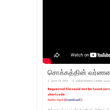
சொக்கத்தின் வர்ண
June 19, 2016
Jubail Islamic Center
,
மௌலவ
Requested file could not be found (error
shortcode.
Audio mp3 (
Download
)