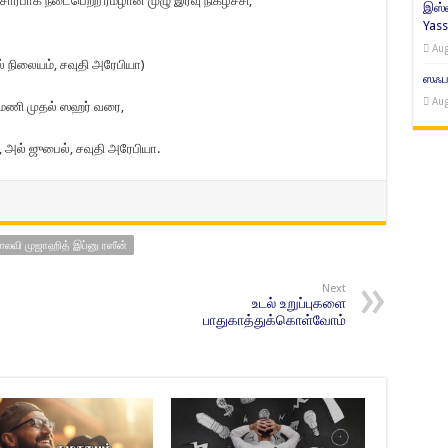
சார்பாக நடைபெற்ற ரமழான் முழு இரவு நிகழ்ச்சி,
இஸ்ல
Yass
Aug
் நிலையம், சவுதி அரேபியா)
ஸஃபர
Aug
 மணி முதல் ஸஹர் வரை,
 அல் ஜுபைல், சவுதி அரேபியா.
வி முஜாஹித் இப்னு ரஸீன்
Next
உடல் உறுப்புகளை
பாதுகாத்துக்கொள்வோம்