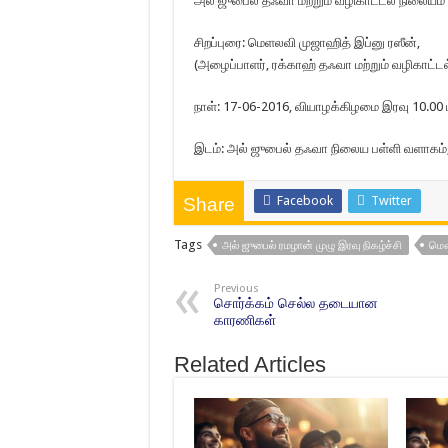
அல் ஜுபைல் தஃவா மற்றும் வழிகாட்டல் நிலையம் 
சிறப்புரை: மெளலவி முஜாஹித் இப்னு ரஸீன்,
(அழைப்பாளர், ரக்காஹ் தஃவா மற்றும் வழிகாட்டல
நாள்: 17-06-2016, வியாழக்கிழமை இரவு 10.00
இடம்: அல் ஜுபைல் தஃவா நிலைய பள்ளி வளாகம்,
Facebook
Twitter
Share
Tags
அல் ஜுபைல் ரமழான் முழு இரவு நிகழ்ச்சி
மௌல
Previous
சொர்க்கம் செல்ல தடையான
காரணிகள்
Related Articles