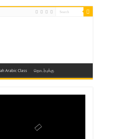
lah Arabic Class
தொடர்புக்கு
ாத் ஜும்ஆ தமிழாக்கம், Jamia Al