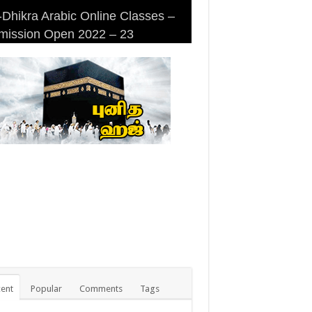
Dhikra Arabic Online Classes –
Dhikra Arabic Online Classes –
 DHIKRA ARABIC COLLEGE
iri Masjid (Kuwait Masjid), Malaz,
mission Open 2022 – 23
 Arabic
MISSION
yadh
ent
Popular
Comments
Tags