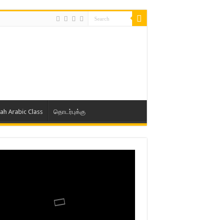
lah Arabic Class
தொடர்புக்கு
ாத் ஜும்ஆ தமிழாக்கம், Jamia Al