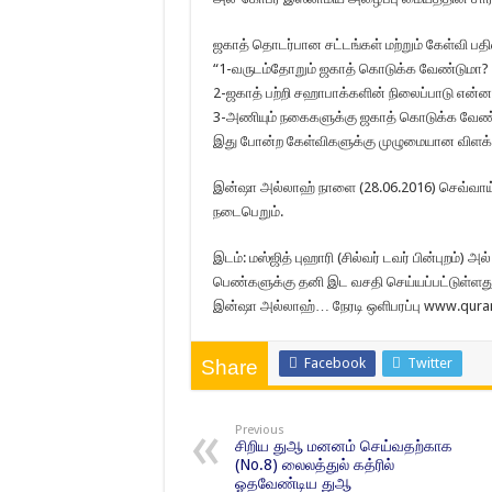
ஜகாத் தொடர்பான சட்டங்கள் மற்றும் கேள்வி பதில் 
“1-வருடம்தோறும் ஜகாத் கொடுக்க வேண்டுமா?
2-ஜகாத் பற்றி சஹாபாக்களின் நிலைப்பாடு என்ன
3-அணியும் நகைகளுக்கு ஜகாத் கொடுக்க வேண
இது போன்ற கேள்விகளுக்கு முழுமையான விளக
இன்ஷா அல்லாஹ் நாளை (28.06.2016) செவ்வாய்
நடைபெறும்.
இடம்: மஸ்ஜித் புஹாரி (சில்வர் டவர் பின்புறம்) அல
பெண்களுக்கு தனி இட வசதி செய்யப்பட்டுள்ளது
இன்ஷா அல்லாஹ்… நேரடி ஒளிபரப்பு www.qura
Facebook
Twitter
Share
Previous
சிறிய துஆ மனனம் செய்வதற்காக
(No.8) லைலத்துல் கத்ரில்
ஓதவேண்டிய துஆ