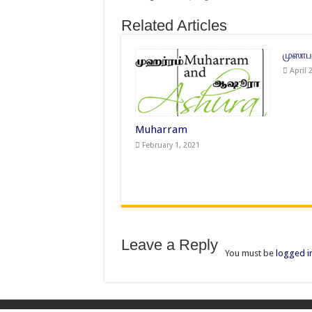
Related Articles
முஸாப
April 
Muharram
February 1, 2021
Leave a Reply
You must be
logged i