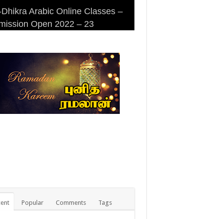
Dhikra Arabic Online Classes –
Dhikra Arabic Online Classes –
 DHIKRA ARABIC COLLEGE
iri Masjid (Kuwait Masjid), Malaz,
mission Open 2022 – 23
 Arabic
MISSION
yadh
ent
Popular
Comments
Tags