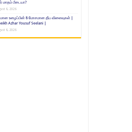
் மாதம் பீடையா?
ust 6, 2026
மான உழைப்பின் 8 மோசமான தீய விளைவுகள் |
eikh Azhar Yousuf Seelani |
ust 6, 2026