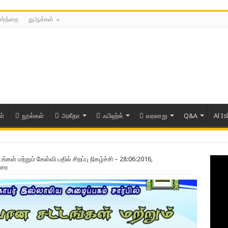
ார்த்தை
துஆக்கள்
ள்
நூல்கள்
அகீதா
ஃபிஹ்க்
வரலாறு
Q&A
Al Is
ள் மற்றும் கேள்வி பதில் சிறப்பு நிகழ்ச்சி – 28:06:2016,
வரை
ரிய