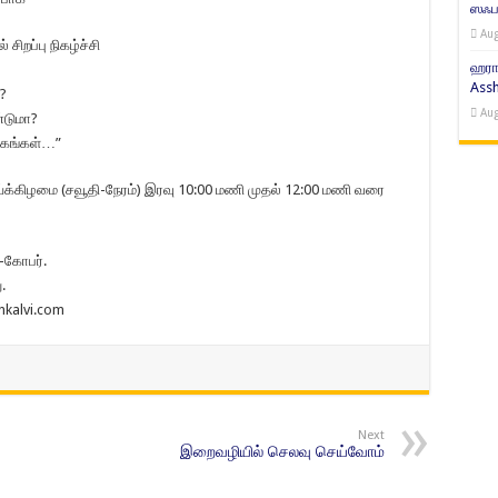
ஸஃபர
Aug
சிறப்பு நிகழ்ச்சி
ஹரா
Assh
?
Aug
்டுமா?
்கங்கள்…”
க்கிழமை (சவூதி-நேரம்) இரவு 10:00 மணி முதல் 12:00 மணி வரை
்-கோபர்.
.
nkalvi.com
Next
இறைவழியில் செலவு செய்வோம்