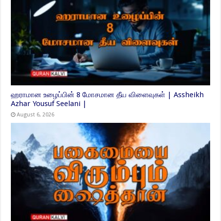
ஹராமான உழைப்பின் 8 மோசமான தீய விளைவுகள் | Assheikh
Azhar Yousuf Seelani |
August 6, 2026