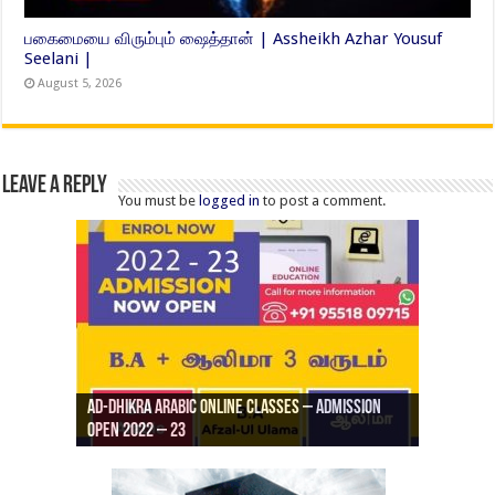
பகைமையை விரும்பும் ஷைத்தான் | Assheikh Azhar Yousuf
Seelani |
August 5, 2026
Leave a Reply
You must be
logged in
to post a comment.
Ad-Dhikra Arabic Online Classes – Admission
ரியாத் ஜும்ஆ தமிழாக்கம், Jamia Al Hajiri
Open 2022 – 23
Ad-Dhikra Arabic Online Classes – BA Arabic
AD DHIKRA ARABIC COLLEGE ADMISSION
Masjid (Kuwait Masjid), Malaz, Riyadh