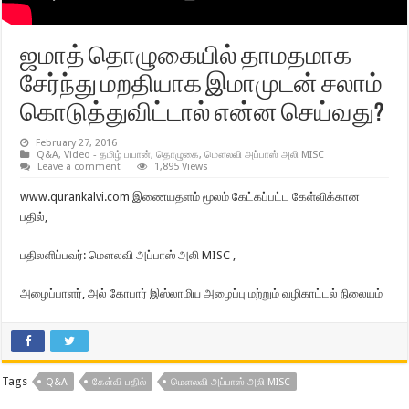
ஜமாத் தொழுகையில் தாமதமாக
சேர்ந்து மறதியாக இமாமுடன் சலாம்
கொடுத்துவிட்டால் என்ன செய்வது?
February 27, 2016
Q&A
,
Video - தமிழ் பயான்
,
தொழுகை
,
மௌலவி அப்பாஸ் அலி MISC
Leave a comment
1,895 Views
www.qurankalvi.com இணையதளம் மூலம் கேட்கப்பட்ட கேள்விக்கான
பதில்,
பதிலளிப்பவர்: மௌலவி அப்பாஸ் அலி MISC ,
அழைப்பாளர், அல் கோபார் இஸ்லாமிய அழைப்பு மற்றும் வழிகாட்டல் நிலையம்
Tags
Q&A
கேள்வி பதில்
மௌலவி அப்பாஸ் அலி MISC