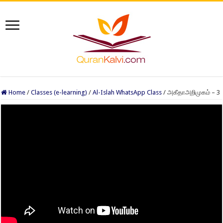
Home
/
Classes (e-learning)
/
Al-Islah WhatsApp Class
/
அகீதாஅறிமுகம் – 3