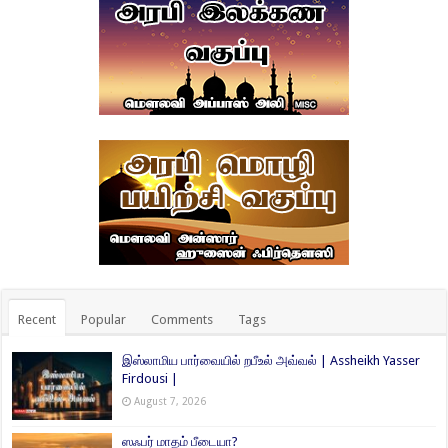
Recent
Popular
Comments
Tags
இஸ்லாமிய பார்வையில் றபீஉல் அவ்வல் | Assheikh Yasser
Firdousi |
August 7, 2026
ஸஃபர் மாதம் பீடையா?