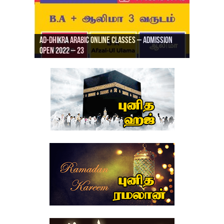
Ad-Dhikra Arabic Online Classes – Admission
ரியாத் ஜும்ஆ தமிழாக்கம், Jamia Al Hajiri
Open 2022 – 23
Ad-Dhikra Arabic Online Classes – BA Arabic
AD DHIKRA ARABIC COLLEGE ADMISSION
Masjid (Kuwait Masjid), Malaz, Riyadh