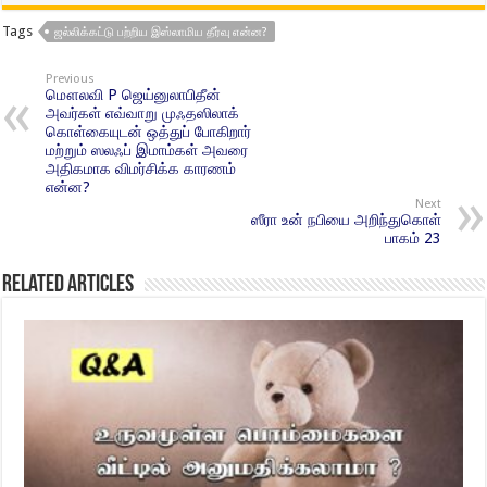
Tags
ஜல்லிக்கட்டு பற்றிய இஸ்லாமிய தீர்வு என்ன?
Previous
மௌலவி P ஜெய்னுலாபிதீன்
அவர்கள் எவ்வாறு முஃதஸிலாக்
கொள்கையுடன் ஒத்துப் போகிறார்
மற்றும் ஸலஃப் இமாம்கள் அவரை
அதிகமாக விமர்சிக்க காரணம்
என்ன?
Next
ஸீரா உன் நபியை அறிந்துகொள்
பாகம் 23
Related Articles