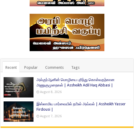
Recent
Popular
Comments
Tags
அல்குர்ஆனின் மொழியை புரிந்து கொள்வதற்கான
அணுகுமுறைகள் | Assheikh Adil Haq Abbasi |
August 8, 2026
இஸ்லாமிய பார்வையில் றபீஉல் அவ்வல் | Assheikh Yasser
Firdousi |
August 7, 2026