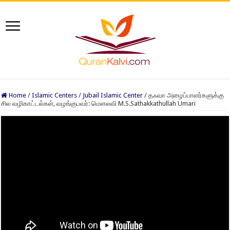
Home
/
Islamic Centers
/
Jubail Islamic Center
/
தஃவா அழைப்பாளர்களுக்கு
சில வழிகாட்டல்கள், வழங்குபவர்: மௌலவி M.S.Sathakkathullah Umari