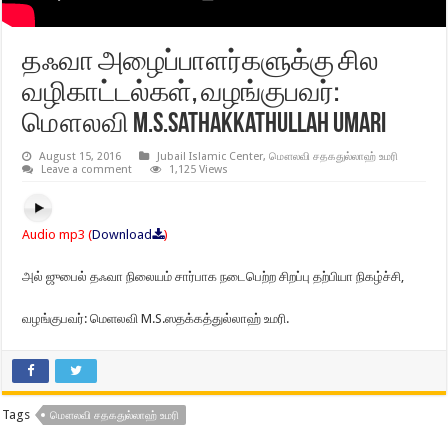
தஃவா அழைப்பாளர்களுக்கு சில
வழிகாட்டல்கள், வழங்குபவர்:
மௌலவி M.S.Sathakkathullah Umari
August 15, 2016
Jubail Islamic Center
,
மௌலவி சதகதுல்லாஹ் உமரி
Leave a comment
1,125 Views
Audio mp3 (
Download
)
அல் ஜுபைல் தஃவா நிலையம் சார்பாக நடைபெற்ற சிறப்பு தற்பியா நிகழ்ச்சி,
வழங்குபவர்: மெளலவி M.S.ஸதக்கத்துல்லாஹ் உமரி.
Tags
மௌலவி சதகதுல்லாஹ் உமரி