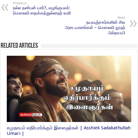
Previous
நல்ல நண்பன் யார்?, வழங்குபவர்:
மௌலவி ஸதக்கத்துல்லாஹ் உமரி
Next
நயவஞ்சகர்களின் சில
அடையாளங்கள் – மௌலவி நூஹ்
அல்தாஃபி
Related Articles
சமுதாயம் எதிர்பார்க்கும் இளைஞர்கள் | Asshiek Sadakathullah
Umari |