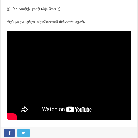
இடம் : மஸ்ஜித் புகாரி (அல்கோபர்)
சிறப்புரை வழங்குபவர்: மௌலவி ரிஸ்கான் மதனி.