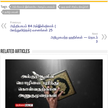
Tags
அல்-கோபர் இஸ்லாமிய அழைப்பு மையம்
ஒரு நாள் சிறப்பு நிகழ்ச்சி
தமிழ் பாயன்
Previous
அத்தியாயம் 84 அல்இன்ஷிகாக் (
பிளந்துவிடுதல்) வசனங்கள் 25
Next
அறிமுகமற்ற ஹதீஸ்கள் — தொடர்
3
Related Articles