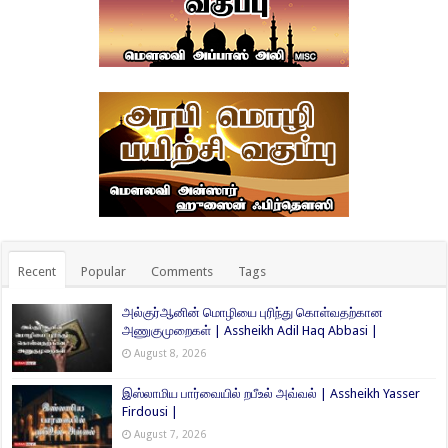
Recent
Popular
Comments
Tags
அல்குர்ஆனின் மொழியை புரிந்து கொள்வதற்கான
அணுகுமுறைகள் | Assheikh Adil Haq Abbasi |
August 8, 2026
இஸ்லாமிய பார்வையில் றபீஉல் அவ்வல் | Assheikh Yasser
Firdousi |
August 7, 2026