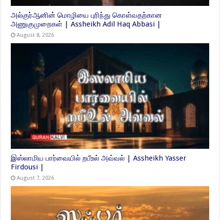
அல்குர்ஆனின் மொழியை புரிந்து கொள்வதற்கான
அணுகுமுறைகள் | Assheikh Adil Haq Abbasi |
August 8, 2026
இஸ்லாமிய பார்வையில் றபீஉல் அவ்வல் | Assheikh Yasser
Firdousi |
August 7, 2026