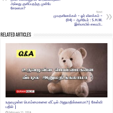
அல்லது குளிப்பதற்கு முன்பே
சேரலாமா?
Next
முஃதஸிலாக்கள் – ஓர் விளக்கம் –
(04) – ஆசிரியர் : S.H.M.
இஸ்மாயில் ஸலஃபி..
Related Articles
உருவமுள்ள பொம்மைகளை வீட்டில் அனுமதிக்கலாமா?| கேள்வி
பதில் |
February 11, 2024