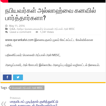
நபியவர்கள் அல்லாஹ்வை கனவில்
பார்த்தார்களா?
May 11, 2016
Q&A
,
அகீதா (ஏனையவைகள்)
,
மௌலவி அப்பாஸ் அலி MISC
Leave a comment
1,341 Views
www.qurankalvi.com இணையதளம் மூலம் கேட்கப்பட்ட கேள்விக்கான
பதில்,
பதிலளிப்பவர்: மௌலவி அப்பாஸ் அலி MISC,
அழைப்பாளர், அல் கோபார் இஸ்லாமிய அழைப்பு மற்றும் வழிகாட்டல் நிலையம்.
Tags
மௌலவி அப்பாஸ் அலி MISC
Previous
மாதவிடாய் முடிந்தால் குளித்துவிட்டு
தான் கணவனுடன் சேரவேண்டுமா?