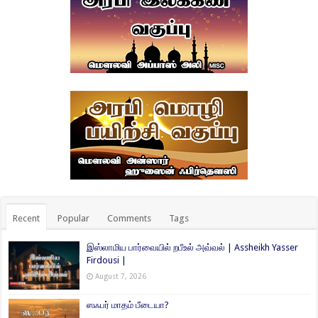
Recent
Popular
Comments
Tags
இஸ்லாமிய பார்வையில் றபீஉல் அவ்வல் | Assheikh Yasser
Firdousi |
August 7, 2026
ஸஃபர் மாதம் பீடையா?