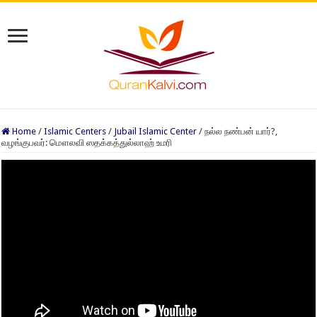
Home
/
Islamic Centers
/
Jubail Islamic Center
/
நல்ல நண்பன் யார்?,
வழங்குபவர்: மௌலவி ஸதக்கத்துல்லாஹ் உமரி