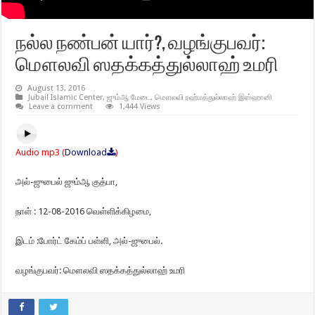
நல்ல நண்பன் யார்?, வழங்குபவர்:
மௌலவி ஸதக்கத்துல்லாஹ் உமரி
August 13, 2016
Jubail Islamic Center
,
ஜும்ஆ மேடை
,
மௌலவி ரஹ்மத்துல்லாஹ் இஸ்ஹானி
Leave a comment
1,444 Views
Audio mp3 (
Download
)
அல்-ஜுபைல் ஜும்ஆ குத்பா,
நாள் : 12-08-2016 வெள்ளிக்கிழமை,
இடம் :போர்ட் கேம்ப் பள்ளி, அல்-ஜுபைல்.
வழங்குபவர்: மௌலவி ஸதக்கத்துல்லாஹ் உமரி