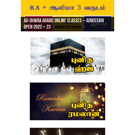
Ad-Dhikra Arabic Online Classes – Admission
ரியாத் ஜும்ஆ தமிழாக்கம், Jamia Al Hajiri
Open 2022 – 23
Ad-Dhikra Arabic Online Classes – BA Arabic
AD DHIKRA ARABIC COLLEGE ADMISSION
Masjid (Kuwait Masjid), Malaz, Riyadh