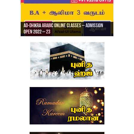
Ad-Dhikra Arabic Online Classes – Admission
ரியாத் ஜும்ஆ தமிழாக்கம், Jamia Al Hajiri
Open 2022 – 23
Ad-Dhikra Arabic Online Classes – BA Arabic
AD DHIKRA ARABIC COLLEGE ADMISSION
Masjid (Kuwait Masjid), Malaz, Riyadh