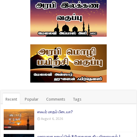
Recent
Popular
Comments
Tags
ஸஃபர் மாதம் பீடையா?
August 6, 2026
ஹராமான உழைப்பின் 8 மோசமான தீய விளைவுகள் |