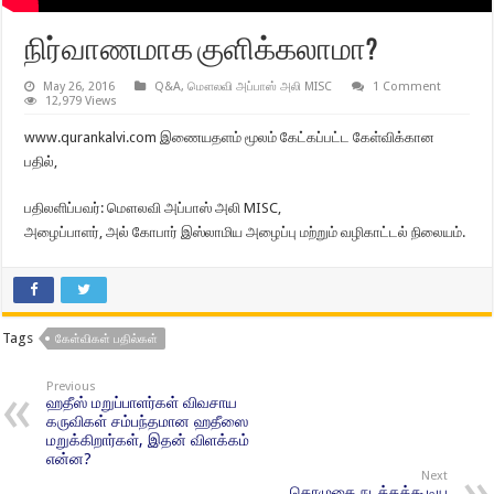
நிர்வாணமாக குளிக்கலாமா?
May 26, 2016
Q&A
,
மௌலவி அப்பாஸ் அலி MISC
1 Comment
12,979 Views
www.qurankalvi.com இணையதளம் மூலம் கேட்கப்பட்ட கேள்விக்கான
பதில்,
பதிலளிப்பவர்: மௌலவி அப்பாஸ் அலி MISC,
அழைப்பாளர், அல் கோபார் இஸ்லாமிய அழைப்பு மற்றும் வழிகாட்டல் நிலையம்.
Tags
கேள்விகள் பதில்கள்
Previous
ஹதீஸ் மறுப்பாளர்கள் விவசாய
கருவிகள் சம்பந்தமான ஹதீஸை
மறுக்கிறார்கள், இதன் விளக்கம்
என்ன?
Next
தொழுகை நடத்தக்கூடிய