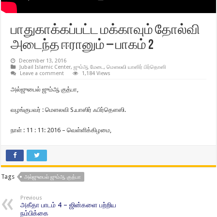
பாதுகாக்கப்பட்ட மக்காவும் தோல்வி
அடைந்த ஈரானும் – பாகம் 2
December 13, 2016
Jubail Islamic Center
,
ஜும்ஆ மேடை
,
மௌலவி யாஸிர் பிர்தொஸி
Leave a comment
1,184 Views
அல்ஜுபைல் ஜும்ஆ குத்பா,
வழங்குபவர் : மௌலவி S.யாஸிர் ஃபிர்தௌஸி.
நாள் : 11 : 11: 2016 – வெள்ளிக்கிழமை,
Tags
அல்ஜுபைல் ஜும்ஆ குத்பா
Previous
அகீதா பாடம் 4 – ஜின்களை பற்றிய
நம்பிக்கை