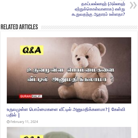
தகப்பலல்லாஹ் (அல்லாஹ்
ஏற்றுக்கொள்வானாக) என்று
கூறுவதற்கு ஆதாரம் உள்ளதா?
Related Articles
உருவமுள்ள பொம்மைகளை வீட்டில் அனுமதிக்கலாமா?| கேள்வி
பதில் |
February 11, 2024