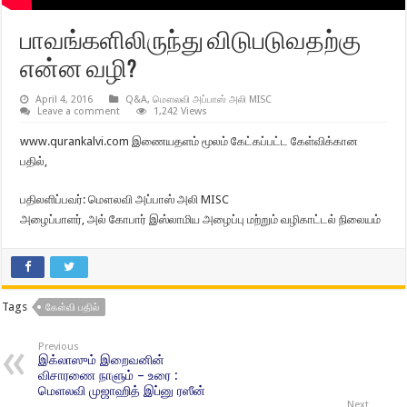
பாவங்களிலிருந்து விடுபடுவதற்கு
என்ன வழி?
April 4, 2016
Q&A
,
மௌலவி அப்பாஸ் அலி MISC
Leave a comment
1,242 Views
www.qurankalvi.com இணையதளம் மூலம் கேட்கப்பட்ட கேள்விக்கான
பதில்,
பதிலளிப்பவர்: மௌலவி அப்பாஸ் அலி MISC
அழைப்பாளர், அல் கோபார் இஸ்லாமிய அழைப்பு மற்றும் வழிகாட்டல் நிலையம்
Tags
கேள்வி பதில்
Previous
இக்லாஸும் இறைவனின்
விசாரணை நாளும் – உரை :
மெளலவி முஜாஹித் இப்னு ரஸீன்
Next