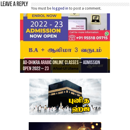
Leave a Reply
You must be
logged in
to post a comment.
Ad-Dhikra Arabic Online Classes – Admission
ரியாத் ஜும்ஆ தமிழாக்கம், Jamia Al Hajiri
Open 2022 – 23
Ad-Dhikra Arabic Online Classes – BA Arabic
AD DHIKRA ARABIC COLLEGE ADMISSION
Masjid (Kuwait Masjid), Malaz, Riyadh