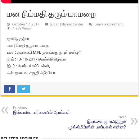
மன நிம்மதி தரும் மாமறை
October 17, 2017
Jubail Islamic Center
Leave a comment
1,908 Views
ஜும்ஆ குத்பா
மன நிம்மதி தரும் மாமறை,
உரை : மௌலவி M.N. முஹம்மது நூஹ் மஹ்ழரி
நாள் : 13-10-2017 வெள்ளிக்கிழமை
இடம் : போர்ட் கேம்ப் பள்ளி,
அல்-ஜுபைல், சவூதி அரேபியா
Previous
இஸ்லாமிய பார்வையில் நோய்கள்
Next
இலங்கை ஜமாஅத்துல்
முஸ்லிமீமினின் பண்புகள் என்ன?