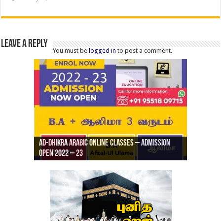
Leave a Reply
You must be
logged in
to post a comment.
Ad-Dhikra Arabic Online Classes – Admission
ரியாத் ஜும்ஆ தமிழாக்கம், Jamia Al Hajiri
Open 2022 – 23
Ad-Dhikra Arabic Online Classes – BA Arabic
AD DHIKRA ARABIC COLLEGE ADMISSION
Masjid (Kuwait Masjid), Malaz, Riyadh