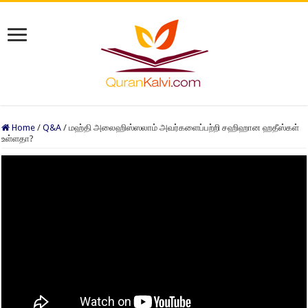
Home
/
Q&A
/
மஹ்தி அலைஹிஸ்ஸலாம் அவர்களைப்பற்றி சஹிஹான ஹதீஸ்கள்
உள்ளதா?