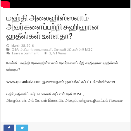
மஹ்தி அலைஹிஸ்ஸலாம்
அவர்களைப்பற்றி சஹிஹான
ஹதீஸ்கள் உள்ளதா?
March 28, 2016
Q&A
,
அகீதா (ஏனையவைகள்)
,
மௌலவி அப்பாஸ் அலி MISC
Leave a comment
2,721 Views
கேள்வி : மஹ்தி அலைஹிஸ்ஸலாம் அவர்களைப்பற்றி சஹிஹான ஹதீஸ்கள்
உள்ளதா?
www.qurankalvi.com இணையதளம் மூலம் கேட்கப்பட்ட கேள்விக்கான
பதில்,பதிலளிப்பவர்: மௌலவி அப்பாஸ் அலி MISC ,
அழைப்பாளர், அல் கோபார் இஸ்லாமிய அழைப்பு மற்றும் வழிகாட்டல் நிலையம்