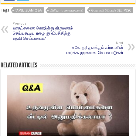
Tags
TAMIL ISLAM Q&A
அகீதா (ஏனையவைகள்)
மௌலவி அப்பாஸ் அலி MISC
Previous
வரதட்சணை கொடுத்து திருமணம்
செய்யகூடிய ஏழை குடும்பத்திற்கு
உதவி செய்யலாமா?
Next
சகோதரி தவக்குல் கர்மானின்
மார்க்க முரணான செயல்பாடுகள்
Related Articles