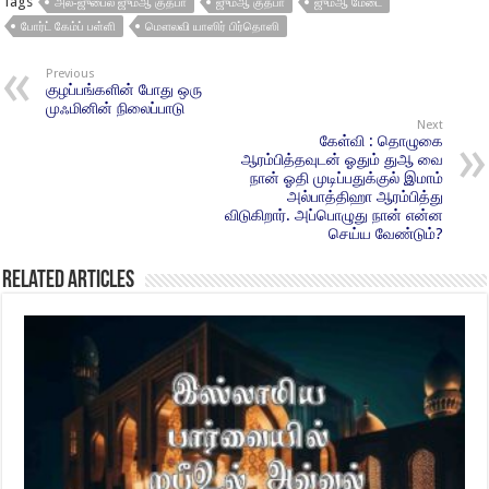
Tags
அல்-ஜுபைல் ஜும்ஆ குத்பா
ஜும்ஆ குத்பா
ஜும்ஆ மேடை
போர்ட் கேம்ப் பள்ளி
மௌலவி யாஸிர் பிர்தொஸி
Previous
குழப்பங்களின் போது ஒரு
முஃமினின் நிலைப்பாடு
Next
கேள்வி : தொழுகை
ஆரம்பித்தவுடன் ஓதும் துஆ வை
நான் ஓதி முடிப்பதுக்குல் இமாம்
அல்பாத்திஹா ஆரம்பித்து
விடுகிறார். அப்பொழுது நான் என்ன
செய்ய வேண்டும்?
Related Articles