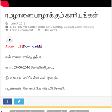
ரமழானை பாழாக்கும் காரியங்கள்
June 5, 2016
Jubail Islamic Center
,
Ramadan / Fasting
,
மௌலவி யாஸிர் பிர்தொஸி
Leave a comment
1,409 Views
Audio mp3 (
Download
)
அல்-ஜுபைல் ஜும்ஆ குத்பா,
நாள் : 03-06-2016 வெள்ளிக்கிழமை,
இடம் :போர்ட் கேம்ப் பள்ளி, அல்-ஜுபைல்.
வழங்குபவர் : மௌலவி S.யாஸிர் ஃபிர்தௌஸி.