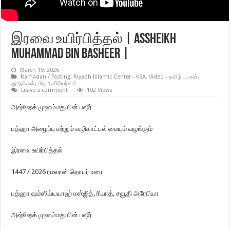
இரவை உயிர்பித்தல் | Assheikh
Muhammad Bin Basheer |
March 19, 2026
Ramadan / Fasting
,
Riyadh Islamic Center - KSA
,
Video - தமிழ் பயான்
,
துஆக்கள்
,
பிற ஆசிரியர்கள்
Leave a comment
102 Views
அஷ்ஷேக் முஹம்மது பின் பஷீர்
பத்ஹா அழைப்பு மற்றும் வழிகாட்டல் மையம் வழங்கும்
இரவை உயிர்பித்தல்
1447 / 2026 ரமலான் தொடர் உரை
பத்ஹா ஷம்ஸிய்யயாஹ் மஸ்ஜித், ரியாத், சவூதி அரேபியா
அஷ்ஷேக் முஹம்மது பின் பஷீர்