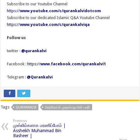
Subscribe to our Youtube Channel
https://
www.youtube.com/c/qurankalvidotcom
Subscribe to our dedicated Islamic Q&A Youtube Channel
https://
www.youtube.com/c/qurankalviqa
Follow us
twitter :
@qurankalvi
Facebook :
https://
www.facebook.com/qurankalvi1
Telegram :
@Qurankalvi
Tags
QURANKALVI
அஷ்ஷேய்க் முஹம்மது பின் பஷீர்
Previous
முஸ்லிம்களாக மரணிப்போம் |
Assheikh Muhammad Bin
Basheer |