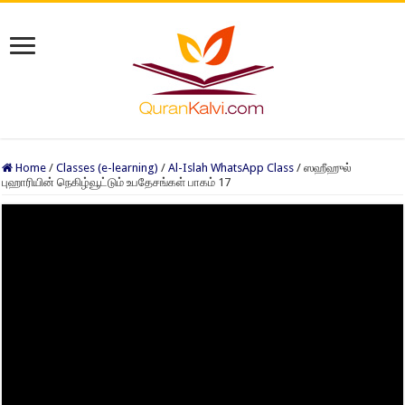
Home
/
Classes (e-learning)
/
Al-Islah WhatsApp Class
/
ஸஹீஹுல்
புஹாரியின் நெகிழ்வூட்டும் உபதேசங்கள் பாகம் 17