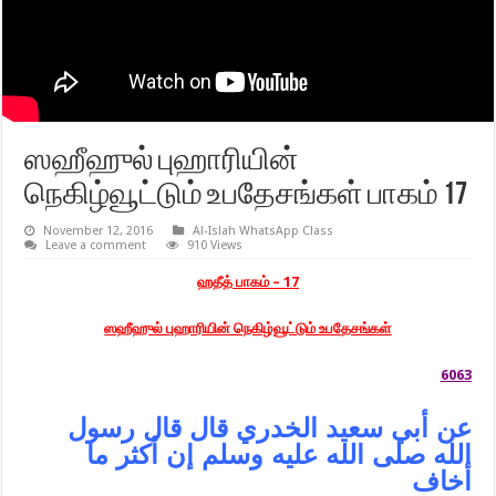
ஸஹீஹுல் புஹாரியின்
நெகிழ்வூட்டும் உபதேசங்கள் பாகம் 17
November 12, 2016
Al-Islah WhatsApp Class
Leave a comment
910 Views
ஹதீத் பாகம் – 17
ஸஹீஹுல் புஹாரியின் நெகிழ்வூட்டும் உபதேசங்கள்
6063
عن أبي سعيد الخدري قال قال رسول
الله صلى الله عليه وسلم إن أكثر ما
أخاف