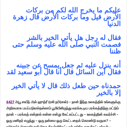
عليكم ما يخرج الله لكم من بركات
الأرض قيل وما بركات الأرض قال زهرة
الدنيا
فقال له رجل هل يأتي الخير بالشر
فصمت النبي صلى الله عليه وسلم حتى
ظننا
أنه ينزل عليه ثم جعل يمسح عن جبينه
فقال أين السائل قال أنا قال أبو سعيد لقد
حمدناه حين طعل ذلك قال لا يأتي الخير
إلا بالخير
6427
அபூ ஸயீத் அல் ஹுத்ரீ (ரலி நபி(ஸல்) – நான் இந்த உலகத்தில் உங்களுக்கு
அதிகமாக பயப்படுவதெல்லாம் பூமியிலிருந்து வரக்கூடிய பரக்கத்திற்கு மட்டும்
தான் – பரக்கத் என்றால் என்ன என்று கேட்கப்பட்டது – உலகத்தின் கவர்ச்சி –
ஒரு மனிதர் எழுந்து – ஒரு நன்மை ஒரு கெட்டதைக் கொண்டு வருமா? –
நபி(ஸல்) அமைதியாகி பிறகு கேள்விகேட்டவர் எங்கே என கேட்டார்கள் –