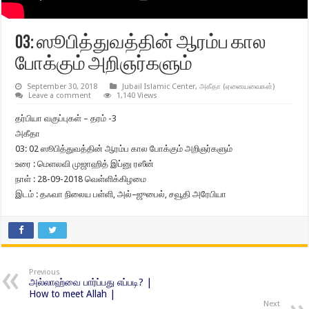
03: ஸூபித்துவத்தின் ஆரம்ப கால
போக்கும் அறிஞர்களும்
September 30, 2018
Jubail Islamic Center
,
அகீதா (ஏனையவைகள்)
Leave a comment
1,140 Views
தர்பியா வகுப்புகள் – தரம் -3
அகீதா
03: 02 ஸூபித்துவத்தின் ஆரம்ப கால போக்கும் அறிஞர்களும்
உரை : மெளலவி முஜாஹித் இப்னு ரஸீன்
நாள் : 28-09-2018 வெள்ளிக்கிழமை
இடம் : தஃவா நிலைய பள்ளி, அல்–ஜுபைல், சவூதி அரேபியா
Previous
அல்லாஹ்வை பார்ப்பது எப்படி? |
How to meet Allah |
Next