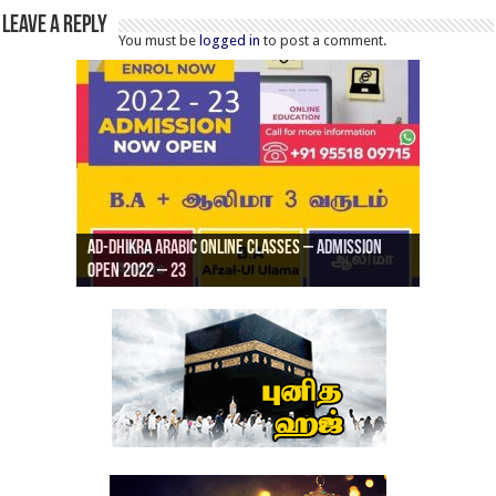
Leave a Reply
You must be
logged in
to post a comment.
Ad-Dhikra Arabic Online Classes – Admission
ரியாத் ஜும்ஆ தமிழாக்கம், Jamia Al Hajiri
Open 2022 – 23
Ad-Dhikra Arabic Online Classes – BA Arabic
AD DHIKRA ARABIC COLLEGE ADMISSION
Masjid (Kuwait Masjid), Malaz, Riyadh