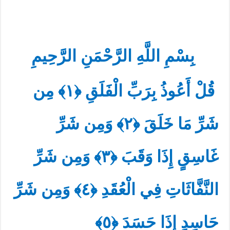
بِسْمِ اللَّهِ الرَّحْمَنِ الرَّحِيمِ
مِن
﴿١﴾
قُلْ أَعُوذُ بِرَبِّ الْفَلَقِ
وَمِن شَرِّ
﴿٢﴾
شَرِّ مَا خَلَقَ
وَمِن شَرِّ
﴿٣﴾
غَاسِقٍ إِذَا وَقَبَ
وَمِن شَرِّ
﴿٤﴾
النَّفَّاثَاتِ فِي الْعُقَدِ
﴿٥﴾
حَاسِدٍ إِذَا حَسَدَ