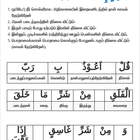
(
நபியே!) நீர் சொல்வீராக: அதிகாலையின் இறைவனிடத்தில் நான் காவல்
தேடுகிறேன்
அவன் படைத்தவற்றின் தீங்கை விட்டும்-
இருள் பரவும் போது ஏற்படும் இரவின் தீங்கை விட்டும்-
இன்னும்
,
முடிச்சுகளில் (மந்திரித்து) ஊதும் பெண்களின் தீங்கை விட்டும்
,
பொறாமைக்காரன் பொறாமை கொள்ளும் போதுண்டாகும் தீங்கை விட்டும்
(காவல் தேடுகிறேன்).
قُلْ
اَعُـوْذُ
بِ
رَبّ
படைத்துப்
பாதுகாப்பவன்
கொண்டு
நான்
பாதுகாப்புத்
தேடுகிறேன்
நீ
சொல்
الْفَلَقِ
مِنْ
شَرِّ
مَا
خَلَقَ
படைத்தான்
எதை
தீங்கு
இருந்து
வைகறை
وَ
مِنْ
شَرِّ
غَاسِقٍ
إِذَا
وَقَبَ