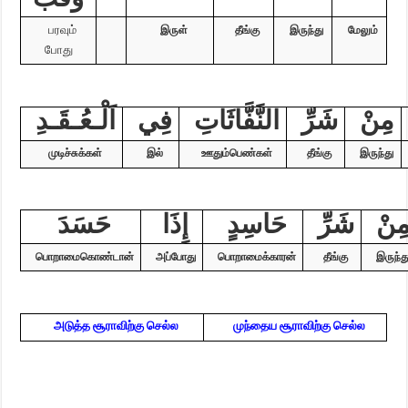
பரவும்
இருள்
தீங்கு
இருந்து
மேலும்
போது
مِنْ
شَرِّ
النَّفَّاثَاتِ
فِي
اَلْـعُـقَـدِ
முடிச்சுக்கள்
இல்
ஊதும்
பெண்கள்
தீங்கு
இருந்து
ِنْ
شَرِّ
حَاسِدٍ
إِذَا
حَسَدَ
பொறாமை
கொண்டான்
அப்போது
பொறாமைக்காரன்
தீங்கு
இருந்த
அடுத்த சூராவிற்கு செல்ல
முந்தைய சூராவிற்கு செல்ல