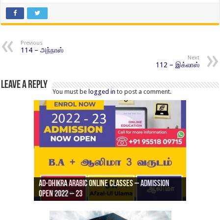
Previous
114 – அந்நாஸ்
Next
112 – இக்லாஸ்
Leave a Reply
You must be
logged in
to post a comment.
Ad-Dhikra Arabic Online Classes – Admission
ரியாத் ஜும்ஆ தமிழாக்கம், Jamia Al Hajiri
Open 2022 – 23
Ad-Dhikra Arabic Online Classes – BA Arabic
AD DHIKRA ARABIC COLLEGE ADMISSION
Masjid (Kuwait Masjid), Malaz, Riyadh