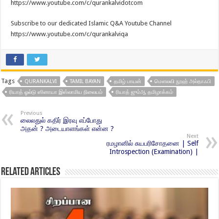
https://www.youtube.com/c/qurankalvidotcom
Subscribe to our dedicated Islamic Q&A Youtube Channel
https://www.youtube.com/c/qurankalviqa
Tags
QURANKALVI
TAMIL BAYAN
தமிழ் பாயன்
மௌலவி நூஹ் அல்தாஃபி
ரியாத் ஓல்டு ஸினாயா இஸ்லாமிய நிலையம்
ரியாத் ஜும்ஆ தமிழாக்கம்
Previous
லைலதுல் கதிர் இரவு எப்போது
அதன் ? அடையாளங்கள் என்ன ?
Next
ரமழானில் சுயபரிசோதனை | Self
Introspection (Examination) |
Related Articles