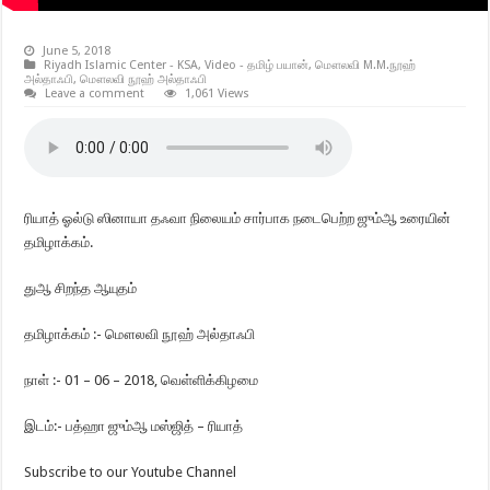
June 5, 2018
Riyadh Islamic Center - KSA
,
Video - தமிழ் பயான்
,
மௌலவி M.M.நூஹ்
அல்தாஃபி
,
மௌலவி நூஹ் அல்தாஃபி
Leave a comment
1,061 Views
ரியாத் ஓல்டு ஸினாயா தஃவா நிலையம் சார்பாக நடைபெற்ற ஜும்ஆ உரையின்
தமிழாக்கம்.
துஆ சிறந்த ஆயுதம்
தமிழாக்கம் :- மௌலவி நூஹ் அல்தாஃபி
நாள் :- 01 – 06 – 2018, வெள்ளிக்கிழமை
இடம்:- பத்ஹா ஜும்ஆ மஸ்ஜித் – ரியாத்
Subscribe to our Youtube Channel