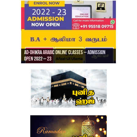
Ad-Dhikra Arabic Online Classes – Admission
ரியாத் ஜும்ஆ தமிழாக்கம், Jamia Al Hajiri
Open 2022 – 23
Ad-Dhikra Arabic Online Classes – BA Arabic
AD DHIKRA ARABIC COLLEGE ADMISSION
Masjid (Kuwait Masjid), Malaz, Riyadh