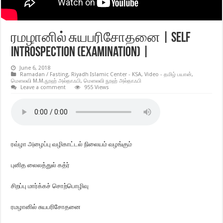
ரமழானில் சுயபரிசோதனை | Self
Introspection (Examination) |
June 6, 2018
Ramadan / Fasting
,
Riyadh Islamic Center - KSA
,
Video - தமிழ் பயான்
,
மௌலவி M.M.நூஹ் அல்தாஃபி
,
மௌலவி நூஹ் அல்தாஃபி
Leave a comment
955 Views
ரவ்ழா அழைப்பு வழிகாட்டல் நிலையம் வழங்கும்
புனித லைலத்துல் கத்ர்
சிறப்பு மார்க்கச் சொற்பொழிவு
ரமழானில் சுயபரிசோதனை