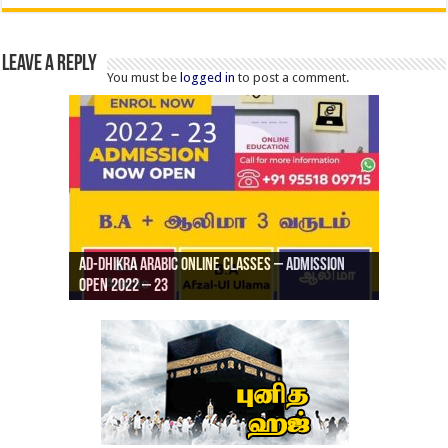
Leave a Reply
You must be
logged in
to post a comment.
Ad-Dhikra Arabic Online Classes – Admission
ரியாத் ஜும்ஆ தமிழாக்கம், Jamia Al Hajiri
Open 2022 – 23
Ad-Dhikra Arabic Online Classes – BA Arabic
AD DHIKRA ARABIC COLLEGE ADMISSION
Masjid (Kuwait Masjid), Malaz, Riyadh