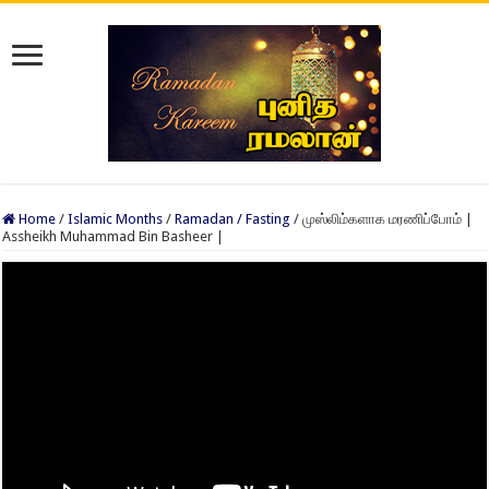
Home
/
Islamic Months
/
Ramadan / Fasting
/
முஸ்லிம்களாக மரணிப்போம் |
Assheikh Muhammad Bin Basheer |