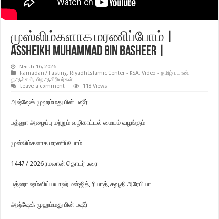
முஸ்லிம்களாக மரணிப்போம் |
Assheikh Muhammad Bin Basheer |
March 16, 2026
Ramadan / Fasting
,
Riyadh Islamic Center - KSA
,
Video - தமிழ் பயான்
,
துஆக்கள்
,
பிற ஆசிரியர்கள்
Leave a comment
118 Views
அஷ்ஷேக் முஹம்மது பின் பஷீர்
பத்ஹா அழைப்பு மற்றும் வழிகாட்டல் மையம் வழங்கும்
முஸ்லிம்களாக மரணிப்போம்
1447 / 2026 ரமலான் தொடர் உரை
பத்ஹா ஷம்ஸிய்யயாஹ் மஸ்ஜித், ரியாத், சவூதி அரேபியா
அஷ்ஷேக் முஹம்மது பின் பஷீர்