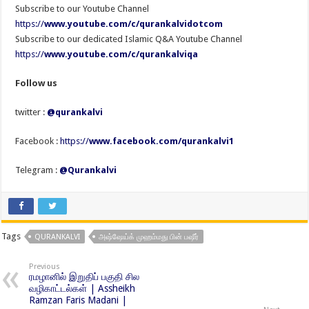
Subscribe to our Youtube Channel
https://
www.youtube.com/c/qurankalvidotcom
Subscribe to our dedicated Islamic Q&A Youtube Channel
https://
www.youtube.com/c/qurankalviqa
Follow us
twitter :
@qurankalvi
Facebook :
https://
www.facebook.com/qurankalvi1
Telegram :
@Qurankalvi
Tags
QURANKALVI
அஷ்ஷேய்க் முஹம்மது பின் பஷீர்
Previous
ரமழானில் இறுதிப் பகுதி சில
வழிகாட்டல்கள் | Assheikh
Ramzan Faris Madani |