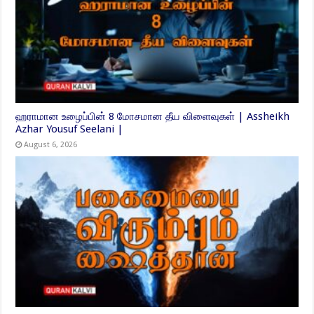
ஹராமான உழைப்பின் 8 மோசமான தீய விளைவுகள் | Assheikh
Azhar Yousuf Seelani |
August 6, 2026