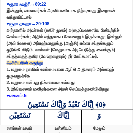
♥️
சூரா ஃபஜ்ரி
↔️89:22
இன்னும்
,
வானவர்கள் அணியணியாக நிற்க
,
உமது இறைவன்
வந்துவிட்டால்
♥️
சூரா தாஹா
↔️20:108
அந்நாளில் அவர்கள் (ஸூர் மூலம்) அழைப்பவரையே பின்பற்றிச்
செல்வார்கள்
;
அதில் எத்தகைய கோணலும் இருக்காது
;
இன்னும்
(அவ் வேளை) அர்ரஹ்மானுக்கு (அஞ்சி) எல்லா சப்தங்களும்
ஒடுங்கி விடும். கால்கள் (மெதுவாக அடியெடுத்து வைக்கும்)
சப்தத்தைத் தவிர (வேறெதையும்) நீர் கேட்கமாட்டீர்.
ஆசிரியரின் கருத்து
1.
மறுமை நாளின் உண்மையான ஆட்சி அதிகாரம் அல்லாஹ்
ஒருவனுக்கே
2.
மறுமை என்பது நிச்சயமாக உள்ளது
3.
இவ்வசனம் மனிதர்களை அமல் செய்யத்தூண்டுகிறது
♥️
வசனம்-
5
إِيَّاكَ نَعْبُدُ وَإِيَّاكَ نَسْتَعِينُ
﴿٥﴾
وَ
اِيَّاكَ
نَسْتَعِيْن
நாங்கள் உதவி
உன்னிடம்
மேலும்