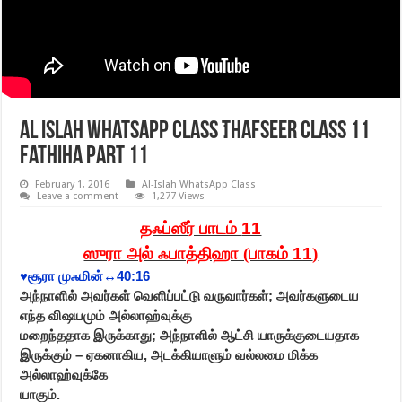
Al Islah Whatsapp Class ׃Thafseer class 11
Fathiha part 11
February 1, 2016
Al-Islah WhatsApp Class
Leave a comment
1,277 Views
தஃப்ஸீர் பாடம்
11
ஸுரா அல் ஃபாத்திஹா (பாகம்
11
)
♥️
சூரா முஃமின்
↔️40:16
அந்நாளில் அவர்கள் வெளிப்பட்டு வருவார்கள்
;
அவர்களுடைய
எந்த விஷயமும் அல்லாஹ்வுக்கு
மறைந்ததாக இருக்காது
;
அந்நாளில் ஆட்சி யாருக்குடையதாக
இருக்கும் – ஏகனாகிய
,
அடக்கியாளும் வல்லமை மிக்க
அல்லாஹ்வுக்கே
யாகும்.