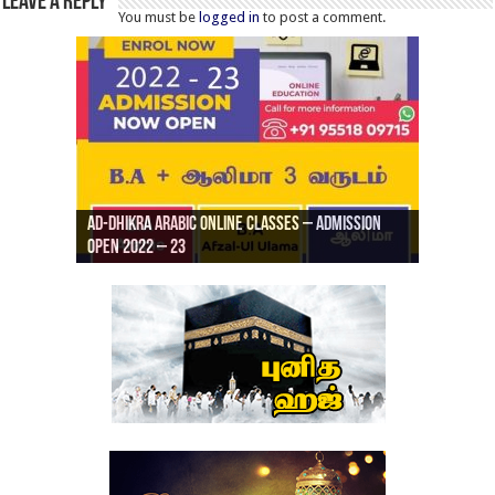
Leave a Reply
You must be
logged in
to post a comment.
Ad-Dhikra Arabic Online Classes – Admission
ரியாத் ஜும்ஆ தமிழாக்கம், Jamia Al Hajiri
Open 2022 – 23
Ad-Dhikra Arabic Online Classes – BA Arabic
AD DHIKRA ARABIC COLLEGE ADMISSION
Masjid (Kuwait Masjid), Malaz, Riyadh