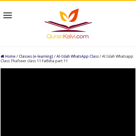
Home
/
Classes (e-learning)
/
Al-Islah WhatsApp Class
/
Al Islah Whatsapp
Class ׃Thafseer class 11 Fathiha part 11