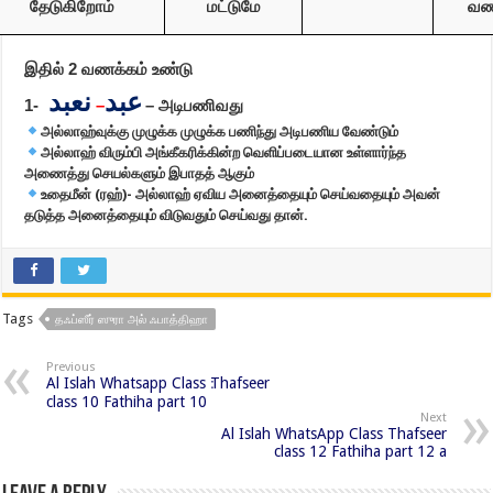
தேடுகிறோம்
மட்டுமே
வண
இதில்
2
வணக்கம் உண்டு
عبد
نعبد
1-
–
–
அடிபணிவது
அல்லாஹ்வுக்கு முழுக்க முழுக்க பணிந்து அடிபணிய வேண்டும்
அல்லாஹ் விரும்பி அங்கீகரிக்கின்ற வெளிப்படையான உள்ளார்ந்த
அணைத்து செயல்களும் இபாதத் ஆகும்
உதைமீன் (ரஹ்)- அல்லாஹ் ஏவிய அனைத்தையும் செய்வதையும் அவன்
தடுத்த அனைத்தையும் விடுவதும் செய்வது தான்.
Tags
தஃப்ஸீர் ஸுரா அல் ஃபாத்திஹா
Previous
Al Islah Whatsapp Class ׃Thafseer
class 10 Fathiha part 10
Next
Al Islah WhatsApp Class Thafseer
class 12 Fathiha part 12 a