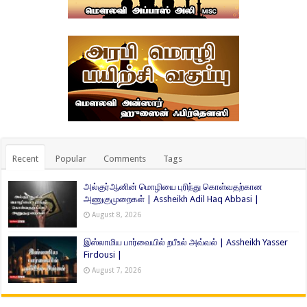
Recent
Popular
Comments
Tags
அல்குர்ஆனின் மொழியை புரிந்து கொள்வதற்கான
அணுகுமுறைகள் | Assheikh Adil Haq Abbasi |
August 8, 2026
இஸ்லாமிய பார்வையில் றபீஉல் அவ்வல் | Assheikh Yasser
Firdousi |
August 7, 2026