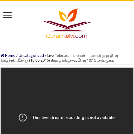
Home
/
Uncategorized
/
Live Telecast – ஜுபைல் – ரமலான் முழு இரவு
நிகழ்ச்சி…இன்று (16.06.2016) வியாழக்கிழமை, இரவு 10:15 மணி முதல்