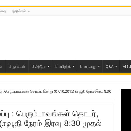
த்தை
துஆக்கள்
ள்
நூல்கள்
அகீதா
ஃபிஹ்க்
வரலாறு
Q&A
Al Is
பு : பெரும்பாவங்கள் தொடர், இன்று (07:10:2015) (சவூதி நேரம் இரவு 8:30
்பு : பெரும்பாவங்கள் தொடர்,
(சவூதி நேரம் இரவு 8:30 முதல்
ரிய