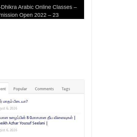
Dhikra Arabic Online Classes –
Dhikra Arabic Online Classes –
 DHIKRA ARABIC COLLEGE
iri Masjid (Kuwait Masjid), Malaz,
mission Open 2022 – 23
 Arabic
MISSION
yadh
ent
Popular
Comments
Tags
் மாதம் பீடையா?
ust 6, 2026
மான உழைப்பின் 8 மோசமான தீய விளைவுகள் |
eikh Azhar Yousuf Seelani |
ust 6, 2026