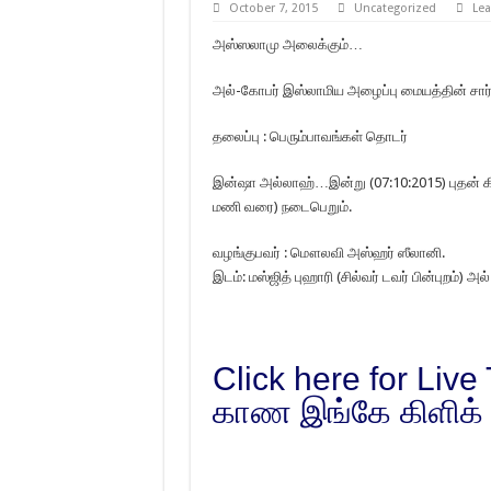
October 7, 2015
Uncategorized
Le
அஸ்ஸலாமு அலைக்கும்…
அல்-கோபர் இஸ்லாமிய அழைப்பு மையத்தின் சார்
தலைப்பு : பெரும்பாவங்கள் தொடர்
இன்ஷா அல்லாஹ்…இன்று (07:10:2015) புதன் கி
மணி வரை) நடைபெறும்.
வழங்குபவர் : மௌலவி அஸ்ஹர் ஸீலானி.
இடம்: மஸ்ஜித் புஹாரி (சில்வர் டவர் பின்புறம்) அல
Click here for Live
காண இங்கே கிளிக் 