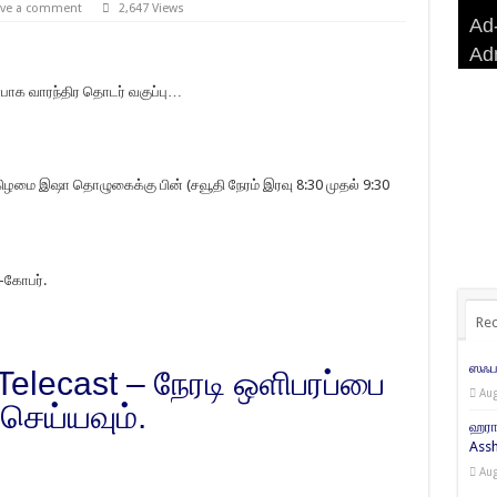
ave a comment
2,647 Views
Ad-
Ad-
AD
Haj
Ad
BA
AD
Ri
பாக வாரந்திர தொடர் வகுப்பு…
ழமை இஷா தொழுகைக்கு பின் (சவூதி நேரம் இரவு 8:30 முதல் 9:30
்-கோபர்.
Rec
ஸஃபர
 Telecast – நேரடி ஒளிபரப்பை
Aug
செய்யவும்.
ஹரா
Assh
Aug