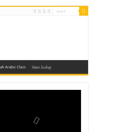
lah Arabic Class
தொடர்புக்கு
ாத் ஜும்ஆ தமிழாக்கம், Jamia Al