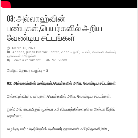
03: அல்லாஹ்வின்
பண்புகள்,பெயர்களில் அறிய
வேண்டிய சட்டங்கள்
March 18, 2021
Aqeeda
,
Jubail Islamic Center
,
Video - தமிழ் பயான்
,
மௌலவி அன்ஸர்
ஹுஸைன் ஃபிர்தவ்ஸி
Leave a comment
923 Views
அகீதா தொடர் வகுப்பு – 3
03: அல்லாஹ்வின் பண்புகள்,பெயர்களில் அறிய வேண்டிய சட்டங்கள்
அல்லாஹ்வின் பண்புகள், பெயர்களில் அறிய வேண்டிய சட்டங்கள்,
நூல்: அல் கவாயிதுல் முஸ்லா ஃபீ ஸிஃபாத்தில்லாஹி வ அஸ்மா இதில்
ஹுஸ்னா,
வழங்குபவர் : அஷ்ஷேய்க் அன்ஸார் ஹுஸைன் ஃபிர்தௌஸி,MA.,