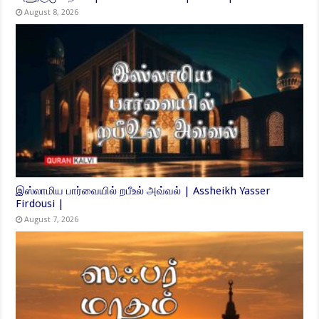
August 8, 2026
இஸ்லாமிய பார்வையில் றபீஉல் அவ்வல் | Assheikh Yasser
Firdousi |
August 7, 2026