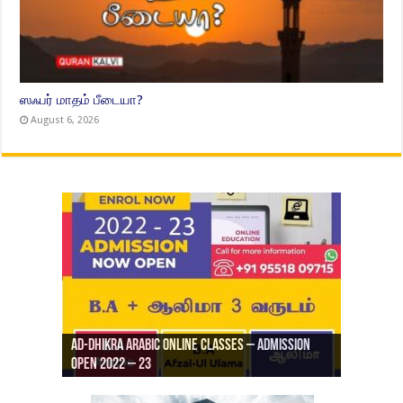
ஸஃபர் மாதம் பீடையா?
August 6, 2026
Ad-Dhikra Arabic Online Classes – Admission
ரியாத் ஜும்ஆ தமிழாக்கம், Jamia Al Hajiri
Open 2022 – 23
Ad-Dhikra Arabic Online Classes – BA Arabic
AD DHIKRA ARABIC COLLEGE ADMISSION
Masjid (Kuwait Masjid), Malaz, Riyadh