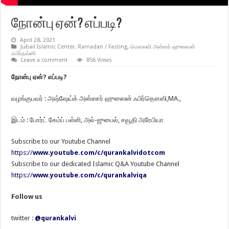
நோன்பு ஏன்? எப்படி?
April 28, 2021
Jubail Islamic Center
,
Ramadan / Fasting
,
மௌலவி அன்ஸர் ஹுஸைன்
ஃபிர்தவ்ஸி
Leave a comment
856 Views
நோன்பு ஏன்? எப்படி?
வழங்குபவர் : அஷ்ஷேய்க் அன்ஸார் ஹுஸைன் ஃபிர்தௌஸி,MA.,
இடம் : போர்ட் கேம்ப் பள்ளி, அல்-ஜுபைல், சவூதி அரேபியா
Subscribe to our Youtube Channel
https://
www.youtube.com/c/qurankalvidotcom
Subscribe to our dedicated Islamic Q&A Youtube Channel
https://
www.youtube.com/c/qurankalviqa
Follow us
twitter :
@qurankalvi