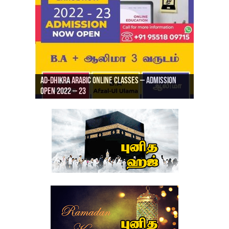
Ad-Dhikra Arabic Online Classes – Admission
ரியாத் ஜும்ஆ தமிழாக்கம், Jamia Al Hajiri
Open 2022 – 23
Ad-Dhikra Arabic Online Classes – BA Arabic
AD DHIKRA ARABIC COLLEGE ADMISSION
Masjid (Kuwait Masjid), Malaz, Riyadh