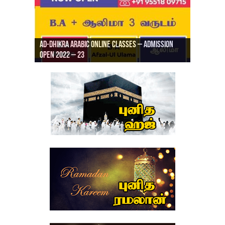
Ad-Dhikra Arabic Online Classes – Admission
ரியாத் ஜும்ஆ தமிழாக்கம், Jamia Al Hajiri
Open 2022 – 23
Ad-Dhikra Arabic Online Classes – BA Arabic
AD DHIKRA ARABIC COLLEGE ADMISSION
Masjid (Kuwait Masjid), Malaz, Riyadh