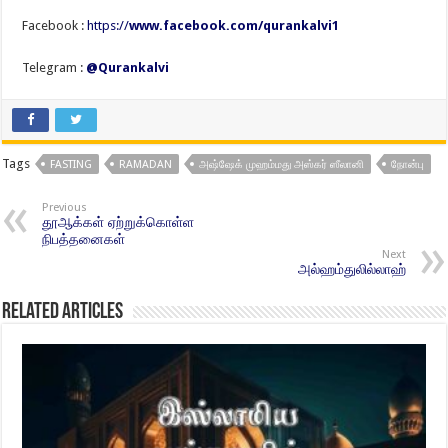
Facebook :
https://
www.facebook.com/qurankalvi1
Telegram :
@Qurankalvi
Tags
FASTING
RAMADAN
அஷ்ஷேக் முஹம்மது அஸ்கர் ஸீலானி
நோன்பு
Previous
தூஆக்கள் ஏற்றுக்கொள்ள
நிபத்தனைகள்
Next
அல்ஹம்துலில்லாஹ்
Related Articles