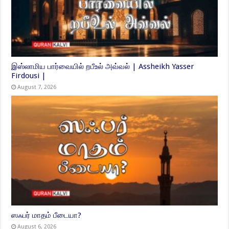
இஸ்லாமிய பார்வையில் றபீஉல் அவ்வல் | Assheikh Yasser
Firdousi |
August 7, 2026
ஸஃபர் மாதம் பீடையா?
August 6, 2026