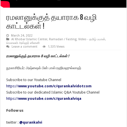
ரமலானுக்குத் தயாராக 8 வழி
காட்டல்கள் !
March 24, 2022
Al Khobar Islamic Center
,
Ramadan / Fasting
,
Video - தமிழ் பயான்
,
மௌலவி அஸ்ஹர் ஸீலானி
Leave a comment
1,535 Views
ரமலானுக்குத் தயாராக 8 வழி காட்டல்கள் !
நூலாசிரியர்: அஷ்ஷைக் பின் பாஸ் ரஹிமஹுல்லாஹ்
Subscribe to our Youtube Channel
https://
www.youtube.com/c/qurankalvidotcom
Subscribe to our dedicated Islamic Q&A Youtube Channel
https://
www.youtube.com/c/qurankalviqa
Follow us
twitter :
@qurankalvi