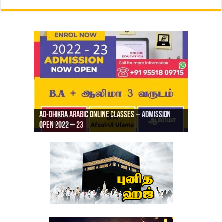
Ad-Dhikra Arabic Online Classes – Admission
ரியாத் ஜும்ஆ தமிழாக்கம், Jamia Al Hajiri
Open 2022 – 23
Ad-Dhikra Arabic Online Classes – BA Arabic
AD DHIKRA ARABIC COLLEGE ADMISSION
Masjid (Kuwait Masjid), Malaz, Riyadh