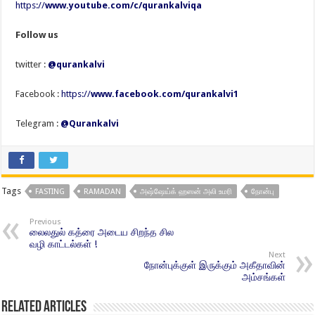
https://
www.youtube.com/c/qurankalviqa
Follow us
twitter :
@qurankalvi
Facebook :
https://
www.facebook.com/qurankalvi1
Telegram :
@Qurankalvi
Tags
FASTING
RAMADAN
அஷ்ஷேய்க் ஹஸன் அலி உமரி
நோன்பு
Previous
லைலதுல் கத்ரை அடைய சிறந்த சில
வழி காட்டல்கள் !
Next
நோன்புக்குள் இருக்கும் அகீதாவின்
அம்சங்கள்
Related Articles