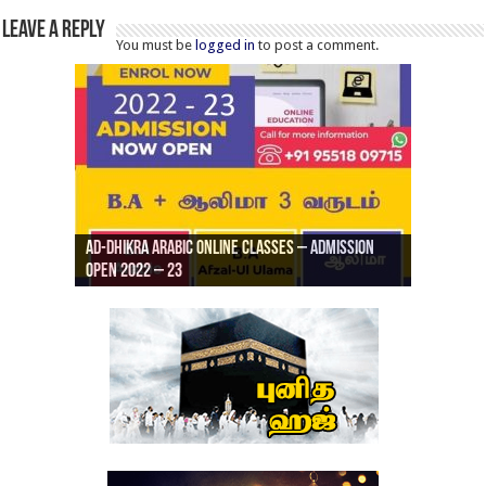
Leave a Reply
You must be
logged in
to post a comment.
Ad-Dhikra Arabic Online Classes – Admission
ரியாத் ஜும்ஆ தமிழாக்கம், Jamia Al Hajiri
Open 2022 – 23
Ad-Dhikra Arabic Online Classes – BA Arabic
AD DHIKRA ARABIC COLLEGE ADMISSION
Masjid (Kuwait Masjid), Malaz, Riyadh