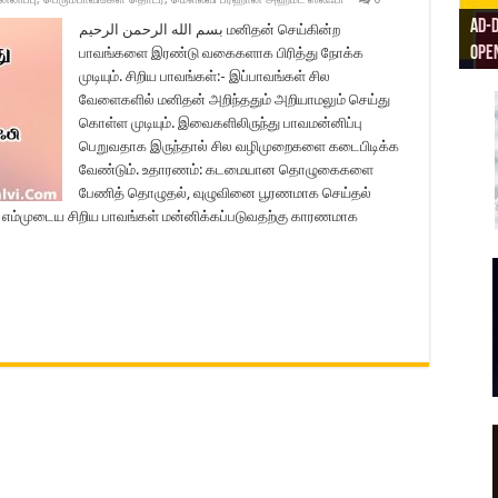
Ad-D
ரிய
بسم الله الرحمن الرحيم மனிதன் செய்கின்ற
Open
Ad-D
AD D
Masj
பாவங்களை இரண்டு வகைகளாக பிரித்து நோக்க
முடியும். சிறிய பாவங்கள்:- இப்பாவங்கள் சில
வேளைகளில் மனிதன் அறிந்ததும் அறியாமலும் செய்து
கொள்ள முடியும். இவைகளிலிருந்து பாவமன்னிப்பு
பெறுவதாக இருந்தால் சில வழிமுறைகளை கடைபிடிக்க
வேண்டும். உதாரணம்: கடமையான தொழுகைகளை
பேணித் தொழுதல், வுழுவினை பூரணமாக செய்தல்
எம்முடைய சிறிய பாவங்கள் மன்னிக்கப்படுவதற்கு காரணமாக