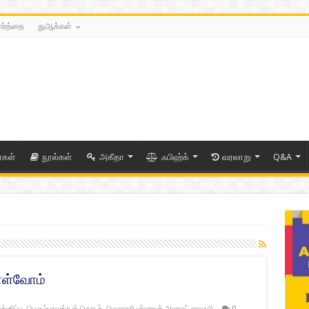
ார்த்தை
துஆக்கள்
ைகள்
நூல்கள்
அகீதா
ஃபிஹ்க்
வரலாறு
Q&A
ொள்வோம்
னிப்பு
,
பெரும்பாவங்கள் தொடர்
,
மௌலவி பர்ஹான் அஹமட் ஸலஃபி
0