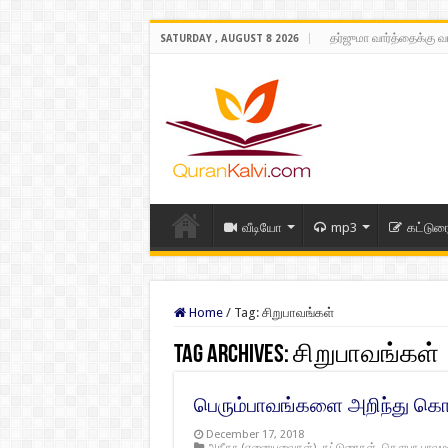
தர்ஜுமா வார்த்தைக்கு வ
SATURDAY , AUGUST 8 2026
வீடியோ
mp3
கட்டுர
Home
/
Tag:
சிறுபாவங்கள்
Tag Archives:
சிறுபாவங்கள்
பெரும்பாவங்களை அறிந்து க
December 17, 2018
அகீதா (ஏனையவைகள்)
,
கட்டுரைகள்
,
தௌபா பாவமன்